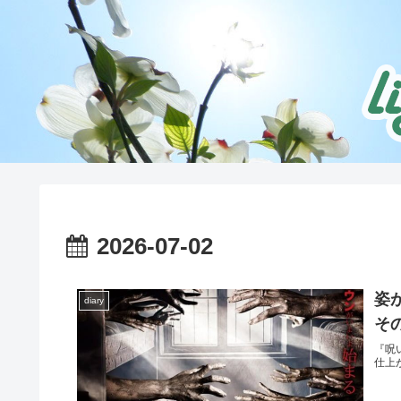
2026-07-02
姿
diary
その
『呪
仕上