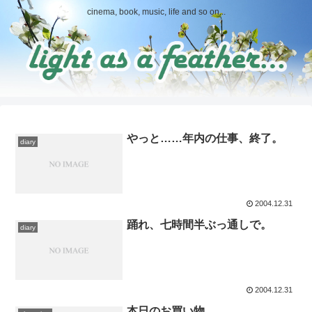
cinema, book, music, life and so on...
やっと……年内の仕事、終了。
diary
2004.12.31
踊れ、七時間半ぶっ通しで。
diary
2004.12.31
本日のお買い物