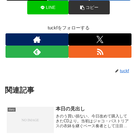
LINE
コピー
tuckfをフォローする
tuckf
関連記事
本日の見出し
diary
きのう買い損ない、今日改めて購入して
きたCDより。当初はジャコ・パストリア
スの衣鉢を継ぐベース奏者として注目を
集めていましたが、いまやジャンルの枠
を取り払った独自の音楽を構築するミュ