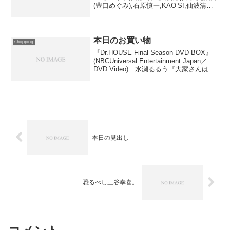
(豊口めぐみ),石原慎一,KAO’S!,仙波清彦,
仙波清彦&カルガモーズ出版社/メーカー:
JVCエンタテインメント発売日:
2008/03/26メ...
本日のお買い物
shopping
『Dr.HOUSE Final Season DVD-BOX』
(NBCUniversal Entertainment Japan／
DVD Video) 水瀬るるう『大家さんは思
春期！(2)』(MANGA TIME COMICS／芳
文社) リ...
本日の見出し
恐るべし三谷幸喜。