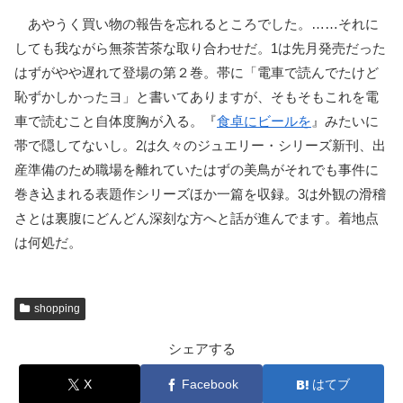
あやうく買い物の報告を忘れるところでした。……それに
しても我ながら無茶苦茶な取り合わせだ。1は先月発売だった
はずがやや遅れて登場の第２巻。帯に「電車で読んでたけど
恥ずかしかったヨ」と書いてありますが、そもそもこれを電
車で読むこと自体度胸が入る。『
食卓にビールを
』みたいに
帯で隠してないし。2は久々のジュエリー・シリーズ新刊、出
産準備のため職場を離れていたはずの美鳥がそれでも事件に
巻き込まれる表題作シリーズほか一篇を収録。3は外観の滑稽
さとは裏腹にどんどん深刻な方へと話が進んでます。着地点
は何処だ。
shopping
シェアする
X
Facebook
はてブ