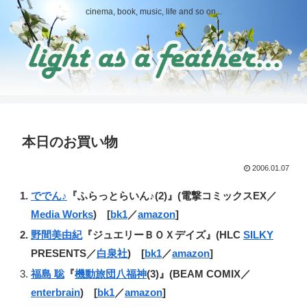
cinema, book, music, life and so on...
本日のお買い物
2006.01.07
ででん♪
『ふらっとらいん♪(2)』(電撃コミックスEX／
Media Works
) [
bk1
／
amazon
]
野間美由紀
『ジュエリーＢＯＸデイズ』(HLC
SILKY
PRESENTS／
白泉社
) [
bk1
／
amazon
]
福島 聡
『
機動旅団八福神
(3)』(BEAM COMIX／
enterbrain
) [
bk1
／
amazon
]