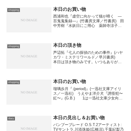
ージシャンという評価に変わりつつある
リチャード・ボナの最新...
本日のお買い物
shopping
西浦和也『虚空に向かって猫が啼く ―
百鬼蒐集録―』(竹書房文庫／竹書房) 田
中芳樹『水妖日にご用心 薬師寺涼子の
怪奇事件簿』(NON NOVEL／祥伝社)
たぶんこれが今年最後のお買い物報告で
す。久々にまともに書店に立ち寄りまし
たが……あ...
本日の頂き物
shopping
芦辺拓『七人の探偵のための事件』(ハヤ
カワ・ミステリワールド／早川書房)
本日は頂き物のみです。いつもありがと
うございます。著者がこれまでに発表し
た作品群に登場した探偵が一堂に会する
長篇です。
本日のお買い物
shopping
瑠璃歩月『.(period)』(一迅社文庫アイリ
ス／一迅社) うえやま洋介犬『誘怪犯〜
紅〜』(G.B.) 1は一迅社文庫少女向け
部門の創刊ラインナップより、百合＋ガ
ンアクションという説明に惹かれて購
入。 で、2が本日私を奔走させた元凶で
す...
本日の見出し＆お買い物
diary
バンブーブレード O.S.T.2アーティスト:
TVサントラ,川添珠姫(広橋涼),千葉紀梨乃