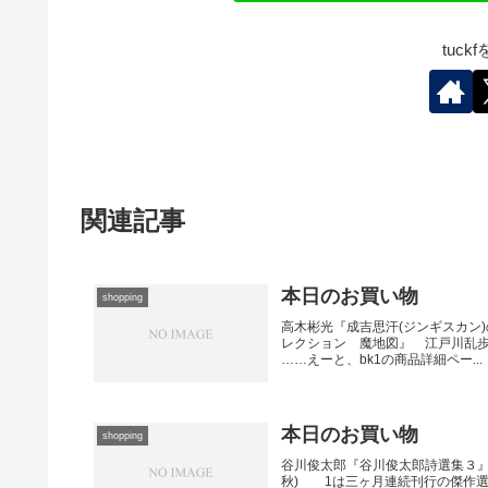
tuc
関連記事
本日のお買い物
shopping
高木彬光『成吉思汗(ジンギスカン
レクション 魔地図』 江戸川乱
……えーと、bk1の商品詳細ペー...
本日のお買い物
shopping
谷川俊太郎『谷川俊太郎詩選集３』
秋) 1は三ヶ月連続刊行の傑作