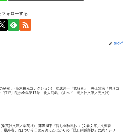
kfをフォローする
tuckf
)の秘密 』(高木彬光コレクション) 友成純一『覚醒者』 井上雅彦『異形コ
歩『江戸川乱歩全集第17巻 化人幻戯』(すべて、光文社文庫／光文社)
(集英社文庫／集英社) 藤沢周平『隠し剣秋風抄 』(文春文庫／文藝春
選、最終巻。2はつい今日読み終えたばかりの『隠し剣孤影抄』に続くシリー