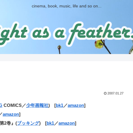
cinema, book, music, life and so on...
2007.01.27
G
COMICS／
少年画報社
) [
bk1
／
amazon
]
／
amazon
]
第2巻』(
ブッキング
) [
bk1
／
amazon
]