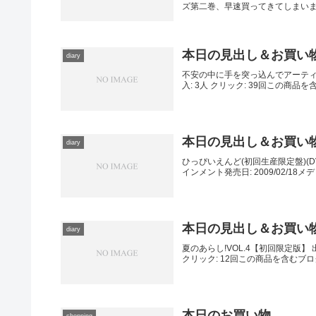
ズ第二巻、早速買ってきてしまい
本日の見出し＆お買い
diary
不安の中に手を突っ込んでアーティスト: 
入: 3人 クリック: 39回この商品を
本日の見出し＆お買い
diary
ひっぴいえんど(初回生産限定盤)(D
インメント発売日: 2009/02/18メデ
本日の見出し＆お買い
diary
夏のあらし!VOL.4【初回限定版】 出版
クリック: 12回この商品を含むブログ (1
本日のお買い物
shopping