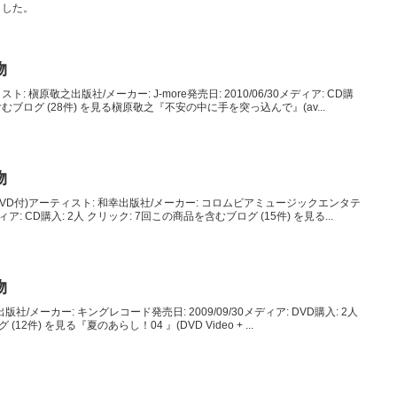
ました。
物
槇原敬之出版社/メーカー: J-more発売日: 2010/06/30メディア: CD購
含むブログ (28件) を見る槇原敬之『不安の中に手を突っ込んで』(av...
物
VD付)アーティスト: 和幸出版社/メーカー: コロムビアミュージックエンタテ
ィア: CD購入: 2人 クリック: 7回この商品を含むブログ (15件) を見る...
物
社/メーカー: キングレコード発売日: 2009/09/30メディア: DVD購入: 2人
2件) を見る『夏のあらし！04 』(DVD Video + ...