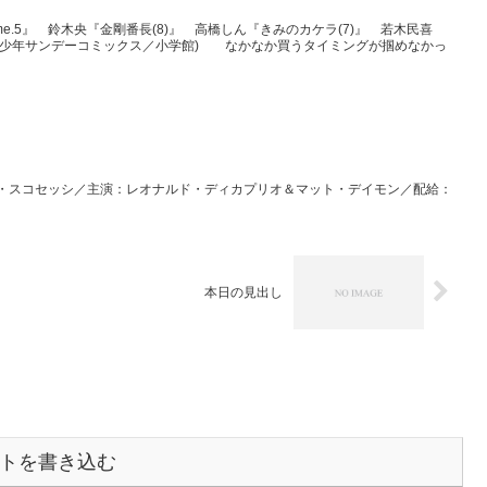
me.5』 鈴木央『金剛番長(8)』 高橋しん『きみのカケラ(7)』 若木民喜
〜4、少年サンデーコミックス／小学館) なかなか買うタイミングが掴めなかっ
・スコセッシ／主演：レオナルド・ディカプリオ＆マット・デイモン／配給：
本日の見出し
トを書き込む