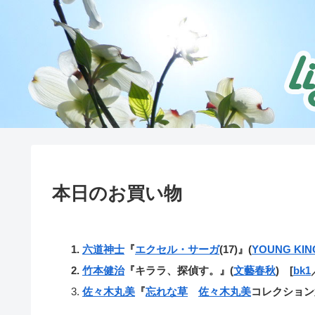
本日のお買い物
六道神士
『
エクセル・サーガ
(17)』(
YOUNG KIN
竹本健治
『キララ、探偵す。』(
文藝春秋
) [
bk1
佐々木丸美
『
忘れな草
佐々木丸美
コレクション