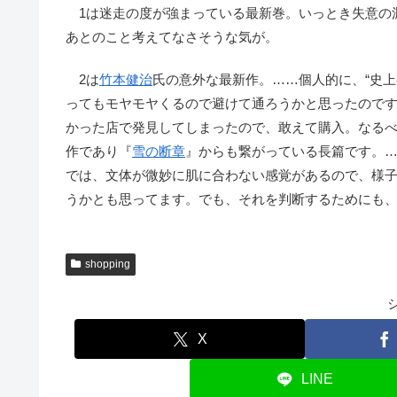
1は迷走の度が強まっている最新巻。いっとき失意の
あとのこと考えてなさそうな気が。
2は
竹本健治
氏の意外な最新作。……個人的に、“史
ってもモヤモヤくるので避けて通ろうかと思ったので
かった店で発見してしまったので、敢えて購入。なるべ
作であり『
雪の断章
』からも繋がっている長篇です。
では、文体が微妙に肌に合わない感覚があるので、様
うかとも思ってます。でも、それを判断するためにも
shopping
X
LINE