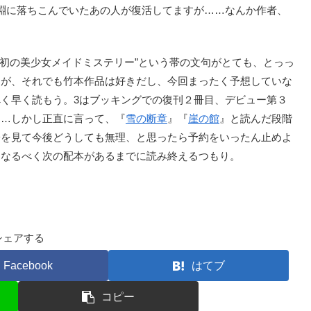
淵に落ちこんでいたあの人が復活してますが……なんか作者、
上初の美少女メイドミステリー”という帯の文句がとても、とっっ
すが、それでも竹本作品は好きだし、今回まったく予想していな
く早く読もう。3はブッキングでの復刊２冊目、デビュー第３
……しかし正直に言って、『
雪の断章
』『
崖の館
』と読んだ段階
子を見て今後どうしても無理、と思ったら予約をいったん止めよ
、なるべく次の配本があるまでに読み終えるつもり。
シェアする
Facebook
はてブ
コピー