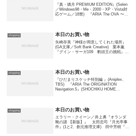
『真・燐月 PREMIUM EDITION』(Selen
／Windows98・Me・2000・XP・Vista対
応ゲーム／18禁) 『ARIA The OVA 〜
ARIETTA〜』(SHOCHIKU HOME VIDEO
／Media Fac...
本日のお買い物
shopping
矢崎存美『神様が用意してくれた場所』
(GA文庫／Soft Bank Creative) 栗本薫
『グイン・サーガ109 豹頭王の挑戦』
牧野修『月光とアムネジア』(2と3、ハヤ
カワ文庫JA／早川書房) 川瀬夏菜『飛べ
ない魔女(2)』(花とゆめ...
本日のお買い物
shopping
『ひだまりスケッチ特別編 』(Aniplex、
TBS) 『ARIA The ORIGINATION
Navigation.5』(SHOCHIKU HOME
VIDEO／Media Factory／1と2、DVD
Video) 日下三蔵『ミス...
本日のお買い物
shopping
エラリー・クイーン／井上勇『オランダ
靴の謎 【新版】』 太田忠司『月光亭事
件』(1と2、創元推理文庫) 田中芳樹『銀
河英雄伝説外伝５ 黄金の翼』(創元SF文