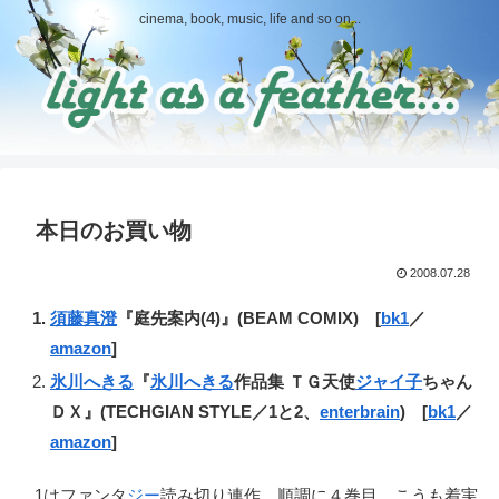
cinema, book, music, life and so on...
本日のお買い物
2008.07.28
須藤真澄
『庭先案内(4)』(BEAM COMIX) [
bk1
／
amazon
]
氷川へきる
『
氷川へきる
作品集 ＴＧ天使
ジャイ子
ちゃん
ＤＸ』(TECHGIAN STYLE／1と2、
enterbrain
) [
bk1
／
amazon
]
1はファンタ
ジー
読み切り連作、順調に４巻目。こうも着実