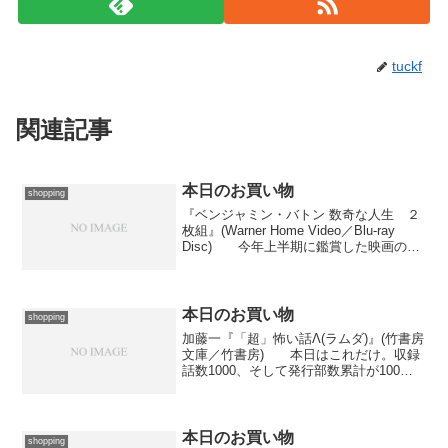
tuckf
関連記事
本日のお買い物
shopping
『ベンジャミン・バトン 数奇な人生 ２
枚組』(Warner Home Video／Blu-ray
Disc) 今年上半期に鑑賞した映画のな
かでも特に思い入れの強い１作が発売。
とーの昔に予約してあったので、発売１
日前に届きました。後日ゆっく...
本日のお買い物
shopping
加藤一『「超」怖い話Λ(ラムダ)』(竹書房
文庫／竹書房) 本日はこれだけ。収録
話数1000、そして発行部数累計が100万
部を超えたという記念すべき巻。しかし
最近はQR怪談といい本文の構成といい、
加藤一氏の実験性がちょっと行きすぎて
いて体裁...
本日のお買い物
shopping