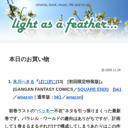
cinema, book, music, life and so on...
本日のお買い物
2009.11.28
氷川へきる
『
ぱにぽに
(13) [初回限定特装版]』
(GANGAN FANTASY COMICS／
SQUARE ENIX
) [
bk1
／
amazon
｜通常版：
bk1
／
amazon
]
前巻ラストの“
ベッキー
不在”ネタを引っ張りまくった最新
巻です。パラレル・ワールドの趣向はありがちですが、計画
して１巻まるまるそれだけで構成してしまうあたりはこの作