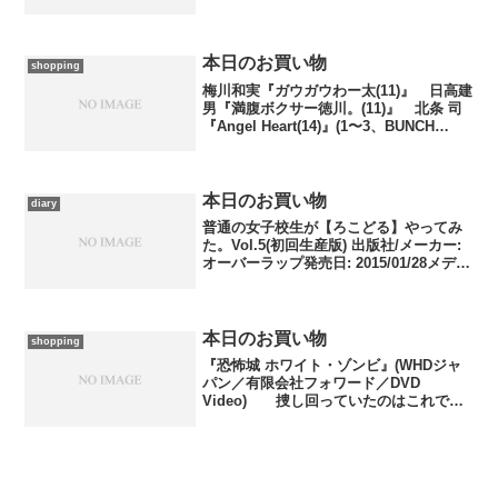
人工憑霊蠱猫』(講談社ノベルス) 同
『蠱猫 同 』 有栖川有栖『モロッコ
水晶の謎』(4と5、講談社文庫／3〜5、...
本日のお買い物
shopping
梅川和実『ガウガウわー太(11)』 日高建
男『満腹ボクサー徳川。(11)』 北条 司
『Angel Heart(14)』(1〜3、BUNCH
COMICS／新潮社) 浦賀和宏『松浦純菜
の静かな世界』 北山猛邦『『ギロチン
城』殺人事件』 佐藤友...
本日のお買い物
diary
普通の女子校生が【ろこどる】やってみ
た。Vol.5(初回生産版) 出版社/メーカー:
オーバーラップ発売日: 2015/01/28メディ
ア: Blu-rayこの商品を含むブログ (1件)
を見る 昨晩から風邪気味で、今朝は起
きているのもちょ...
本日のお買い物
shopping
『恐怖城 ホワイト・ゾンビ』(WHDジャ
パン／有限会社フォワード／DVD
Video) 捜し回っていたのはこれで
す。ゾンビものの原点と言われる古典ホ
ラー映画。実際にはジョージ・Ａ・ロメ
ロ監督らの作りあげたゾンビとはかなり
趣が違うようですが...