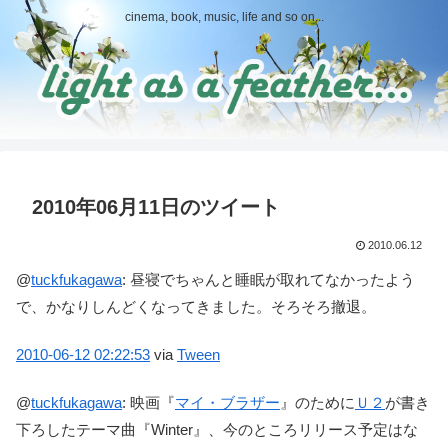
cinema, book, music, life and so on...
2010年06月11日のツイート
2010.06.12
@
tuckfukagawa
:
昼寝でちゃんと睡眠が取れてなかったよう
で、かなりしんどくなってきました。そろそろ撤退。
2010-06-12
02:22:53
via
Tween
@
tuckfukagawa
:
映画『
マイ・ブラザー
』のために
Ｕ２
が書き
下ろしたテーマ曲『Winter』、今のところリリース予定はな