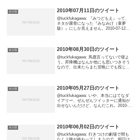
2010年07月11日のツイート
未分類
@tuckfukagawa: 『みつどもえ』って、
ネタが露骨になった『みなみけ（童夢
版）』にしか見えません。2010-07-12
02:26:54 via Tween@tuckfukagawa:
.@dff_ClickBokin 選挙の結果...
2010年08月30日のツイート
未分類
@tuckfukagawa: 馬鹿言ってないで寝よ
う。昇降機はなんか他にも思いつきそう
なので、出来たらまた翌晩にでも投じて
みます。2010-08-31 03:06:18 via
Tween@tuckfukagawa: @3peta @ts_...
2010年05月27日のツイート
未分類
@tuckfukagawa: いや、本当にはてなダ
イアリー、ぜんぜんツイッターに通知が
出せないんだけど、なんだこれ。2010-
05-28 01:58:45 via
Tween@tuckfukagawa: ……調子に乗って
うろうろしすぎた。ね...
2010年06月02日のツイート
未分類
@tuckfukagawa: 行きつけの劇場で間も
なく上映が終わってしまうので、明日は