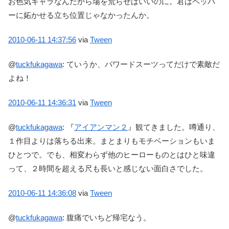
お色気キャラなんだから場を荒らせばいいのに。君はペッパ
ーに妬かせる立ち位置じゃなかったんか。
2010-06-11
14:37:56
via
Tween
@
tuckfukagawa
:
ていうか、パワードスーツってだけで素敵だ
よね！
2010-06-11
14:36:31
via
Tween
@
tuckfukagawa
:
『
アイアンマン２
』観てきました。噂通り、
１作目よりは落ちる出来。まとまりもモチベーションもいま
ひとつで。でも、相変わらず他のヒーローものとはひと味違
って、２時間を超える尺も長いと感じない面白さでした。
2010-06-11
14:36:08
via
Tween
@
tuckfukagawa
:
腹痛でいちど帰宅なう。