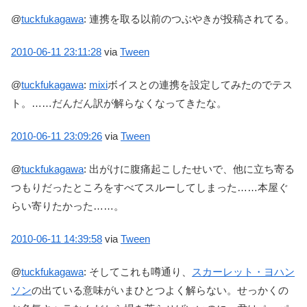
@
tuckfukagawa
:
連携を取る以前のつぶやきが投稿されてる。
2010-06-11
23:11:28
via
Tween
@
tuckfukagawa
:
mixi
ボイスとの連携を設定してみたのでテス
ト。……だんだん訳が解らなくなってきたな。
2010-06-11
23:09:26
via
Tween
@
tuckfukagawa
:
出がけに腹痛起こしたせいで、他に立ち寄る
つもりだったところをすべてスルーしてしまった……本屋ぐ
らい寄りたかった……。
2010-06-11
14:39:58
via
Tween
@
tuckfukagawa
:
そしてこれも噂通り、
スカーレット・ヨハン
ソン
の出ている意味がいまひとつよく解らない。せっかくの