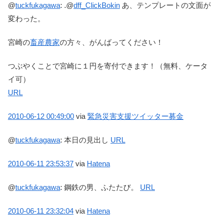
@
tuckfukagawa
:
.@
dff_ClickBokin
あ、テンプレートの文面が
変わった。
宮崎の
畜産農家
の方々、がんばってください！
つぶやくことで宮崎に１円を寄付できます！（無料、ケータ
イ可）
URL
2010-06-12
00:49:00
via
緊急災害支援ツイッター募金
@
tuckfukagawa
:
本日の見出し
URL
2010-06-11
23:53:37
via
Hatena
@
tuckfukagawa
:
鋼鉄の男、ふたたび。
URL
2010-06-11
23:32:04
via
Hatena