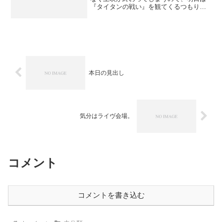
『タイタンの戦い』を観てくるつもりな
んですが、３Ｄにこだわるか、２Ｄでお
茶を濁すか……３Ｄ、終映が23時過ぎな
ので、自転車だと家に着くのどう考えて
も午前様...
本日の見出し
気分はライヴ会場。
コメント
コメントを書き込む