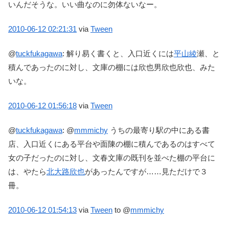
いんだそうな。いい曲なのに勿体ないなー。
2010-06-12
02:21:31
via
Tween
@
tuckfukagawa
:
解り易く書くと、入口近くには
平山綾
瀬、と
積んであったのに対し、文庫の棚には欣也男欣也欣也、みた
いな。
2010-06-12
01:56:18
via
Tween
@
tuckfukagawa
:
@
mmmichy
うちの最寄り駅の中にある書
店、入口近くにある平台や面陳の棚に積んであるのはすべて
女の子だったのに対し、文春文庫の既刊を並べた棚の平台に
は、やたら
北大路欣也
があったんですが……見ただけで３
冊。
2010-06-12
01:54:13
via
Tween
to @
mmmichy