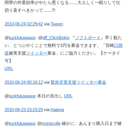
間帯の作業効率がやたら悪くなる……大人しく一眠りして仕
切り直すべきかって……?!
2010-06-24
02:29:42
via
Tween
@
tuckfukagawa
:
.@
dff_ClickBokin
『
ソフトボーイ
』早く観た
い、とつぶやくことで無料で1円を募金できます。「宮崎
口蹄
疫
被害支援
ツイッター
募金」にご協力ください。【ケータイ
可】
URL
2010-06-24
00:18:12
via
緊急災害支援ツイッター募金
@
tuckfukagawa
:
本日の見出し
URL
2010-06-23
23:15:29
via
Hatena
@
tuckfukagawa
:
@
monocolle
確かに、あんまり購入日まで確