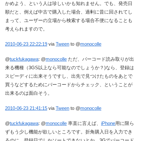
かめよう、という人は珍しいかも知れません。でも、発売日
順だと、例えば中古で購入した場合、過剰に昔に回されてし
まって、ユーザーの立場から検索する場合不便になることも
考えられますので。
2010-06-23
22:22:19
via
Tween
to @
monocolle
@
tuckfukagawa
:
@
monocolle
ただ、バーコード読み取りが出
来る機種（3GS以上なら可能なのでしょうか？)なら、登録は
スピーディに出来そうですし、出先で見つけたものをあとで
買うなどするためにバーコードからチェック、ということが
出来るのは面白そう。
2010-06-23
21:41:15
via
Tween
to @
monocolle
@
tuckfukagawa
:
@
monocolle
率直に言えば、
iPhone
用に限ら
ずもう少し機能が欲しいところです。折角購入日を入力でき
るのに、登録日でしかソートできないとか。3Gでバーコード