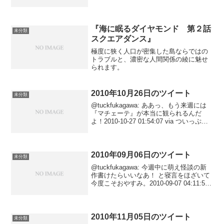
@korumono アリエッティは説明しない主
義ではなく、世界観がすべて、と...
『海に眠るダイヤモンド 第２話
未分類
スクエアダンス』
極度に狭く人口が密集した島ならではの
トラブルと、濃密な人間関係の綾に魅せ
られます。
2010年10月26日のツイート
未分類
@tuckfukagawa: ああっ、もう来週には
『マチェーテ』が本当に観られるんだ
よ！2010-10-27 01:54:07 via ついっぷ
る/twipple@tuckfukagawa: ついっぷるく
じ、今日も押そうかな、と思ったんで
す...
2010年09月06日のツイート
未分類
@tuckfukagawa: 今週中に萌え怪談の新
作書けたらいいなあ！ と寝言をほざいて
今度こそおやすみ。2010-09-07 04:11:57
via TwitBird@tuckfukagawa: やっとペー
スが掴めてきた、が、もう寝ない...
2010年11月05日のツイート
未分類