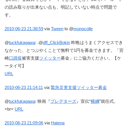
の読み取りが出来ない点も、明記していない時点で問題で
す。
2010-06-23
21:38:59
via
Tween
to @
monocolle
@
tuckfukagawa
:
.@
dff_ClickBokin
昨晩はうまくアクセスでき
なかった、とつぶやくことで無料で1円を募金できます。「宮
崎
口蹄疫
被害支援
ツイッター
募金」にご協力ください。【ケ
ータイ可】
URL
2010-06-23
21:14:11
via
緊急災害支援ツイッター募金
@
tuckfukagawa
:
映画『
プレデターズ
』宣伝“
横綱
”就任式。
<br>
URL
2010-06-23
21:09:06
via
Hatena