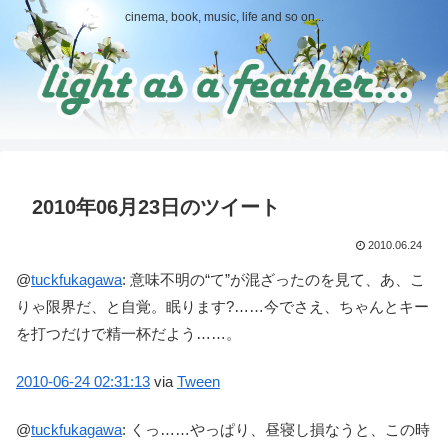
cinema, book, music, life and so on...
2010年06月23日のツイート
2010.06.24
@
tuckfukagawa
:
意味不明の“て”が混ざったのを見て、あ、こ
りゃ限界だ、と自覚。眠ります?……今でさえ、ちゃんとキー
を打つだけで精一杯だよう……。
2010-06-24
02:31:13
via
Tween
@
tuckfukagawa
:
くっ……やっぱり、昼寝し損なうと、この時