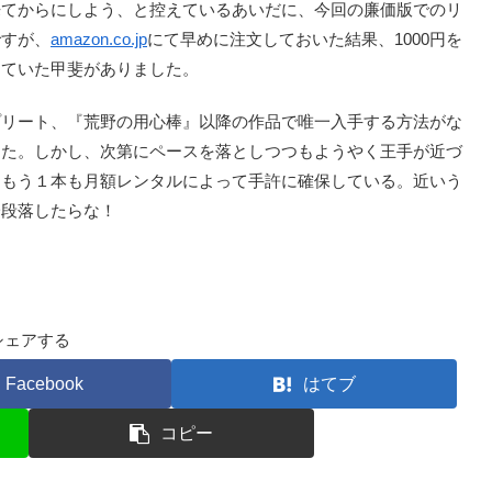
来てからにしよう、と控えているあいだに、今回の廉価版でのリ
ですが、
amazon.co.jp
にて早めに注文しておいた結果、1000円を
っていた甲斐がありました。
プリート、『荒野の用心棒』以降の作品で唯一入手する方法がな
した。しかし、次第にペースを落としつつもようやく王手が近づ
るもう１本も月額レンタルによって手許に確保している。近いう
一段落したらな！
シェアする
Facebook
はてブ
コピー