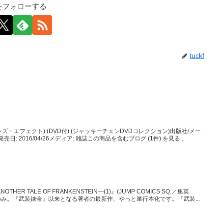
kfをフォローする
tuckf
ンズ・エフェクト) (DVD付) (ジャッキーチェンDVDコレクション)出版社/メー
: 2016/04/26メディア: 雑誌この商品を含むブログ (1件) を見る...
ER TALE OF FRANKENSTEIN―(1)』(JUMP COMICS SQ.／集英
のみ。『武装錬金』以来となる著者の最新作、やっと単行本化です。『武装...