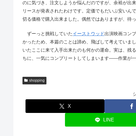
のに気づき、注文しようか悩んだのですが、余裕が出
リースが発表されたわけです。定価でもだいぶ安いん
切る価格で購入出来ました。偶然ではありますが、待
ずーっと挑戦していた
イーストウッド
出演映画コン
かったため、本篇のことは諦め、飛ばして考えていま
いたここに来て入手出来たのも何かの運命。実は、残
ちに、一気にコンプリートしてしまいます――作業が
shopping
X
LINE