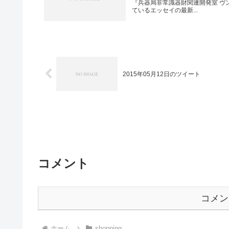
『兵器局非常識器財関連開発室 ヴン
ているエッセイの最新...
2015年05月12日のツイート
コメント
コメン
ホーム
shopping