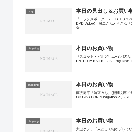
本日の見出し＆お買い
diary
『トランスポーター２ ＤＴＳスペ
DVD Video) 譲二さんと所さん『二
全...
本日のお買い物
shopping
『スコット・ピルグリムVS.邪悪な元カレ軍団 
ENTERTAINMENT／Blu-ray Di
本日のお買い物
shopping
藤沢周平『時雨みち』(新潮文庫／新潮社
ORIGINATION Navigation.2 』(SH
本日のお買い物
shopping
大槻ケンヂ『人として軸がブレてい