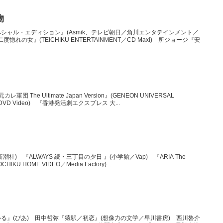
物
シャル・エディション』(Asmik、テレビ朝日／角川エンタテインメント／
度惚れの女』(TEICHIKU ENTERTAINMENT／CD Maxi) 所ジョージ『安
The Ultimate Japan Version』(GENEON UNIVERSAL
sc+DVD Video) 『香港発活劇エクスプレス 大...
) 『ALWAYS 続・三丁目の夕日 』(小学館／Vap) 『ARIA The
OCHIKU HOME VIDEO／Media Factory)...
る』(ぴあ) 田中哲弥『猿駅／初恋』(想像力の文学／早川書房) 西川魯介