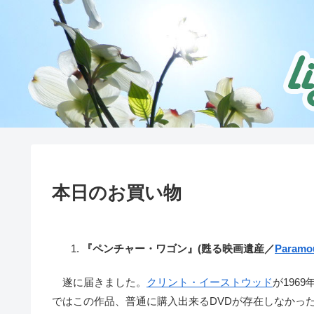
本日のお買い物
『ペンチャー・ワゴン』(甦る映画遺産／
Paramo
遂に届きました。
クリント・イーストウッド
が196
ではこの作品、普通に購入出来るDVDが存在しなかっ