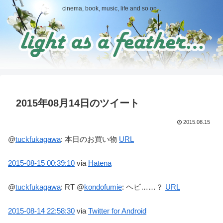
cinema, book, music, life and so on...
2015年08月14日のツイート
2015.08.15
@
tuckfukagawa
:
本日のお買い物
URL
2015-08-15
00:39:10
via
Hatena
@
tuckfukagawa
:
RT @
kondofumie
: ヘビ……？
URL
2015-08-14
22:58:30
via
Twitter for Android