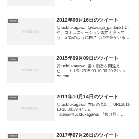
@shiraishikouji: さきほど、『戦慄怪奇フ
ァイル コワすぎ...
2012年06月16日のツイート
twitter
@tuckfukagawa: @savage_garden21 い
や、コミュニケーション趣向と言って
も、SNSのように向こうに生身がいるも
のではなく、作中キャラクターとの交流
がメインになったものです。昔の
『Noel』とか。SNSの類はむしろ...
2015年09月09日のツイート
twitter
@tuckfukagawa: 書く順番を間違え
た……！ URL2015-09-10 00:20:21 via
Hatena
2011年10月14日のツイート
twitter
@tuckfukagawa: 本日の見出し URL2011-
10-15 00:39:47 via
Hatena@tuckfukagawa: 『抜け忍』
URL2011-10-14 21:16:00 via
Hatena@tuckfukaga...
2017年07月26日のツイート
twitter