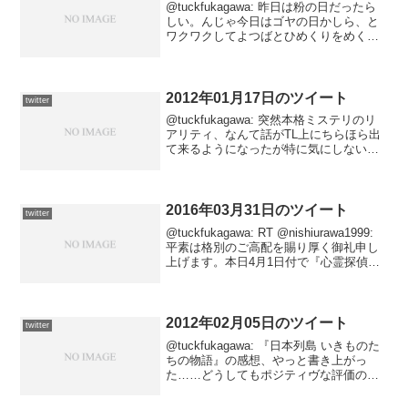
@tuckfukagawa: 昨日は粉の日だったら
しい。んじゃ今日はゴヤの日かしら、と
ワクワクしてよつばとひめくりをめくっ
たら、童画の日と出た。……童画？2014-
05-08 02:21:56 via Tweet
ATOK@tuckfuka...
2012年01月17日のツイート
twitter
@tuckfukagawa: 突然本格ミステリのリ
アリティ、なんて話がTL上にちらほら出
て来るようになったが特に気にしない。
2012-01-18 01:53:17 via ついっぷ
る/twipple@tuckfukagawa: 本日の見出
し...
2016年03月31日のツイート
twitter
@tuckfukagawa: RT @nishiurawa1999:
平素は格別のご高配を賜り厚く御礼申し
上げます。本日4月1日付で『心霊探偵
団』から『サラリーマン心霊番長』に転
職いたしました。 今後はカメラとお守り
を、電卓と契約書に持ち替...
2012年02月05日のツイート
twitter
@tuckfukagawa: 『日本列島 いきものた
ちの物語』の感想、やっと書き上がっ
た……どうしてもポジティヴな評価の出
来る部分が少なく、思い出してもあんま
り愉快でない代物だったので、その不快