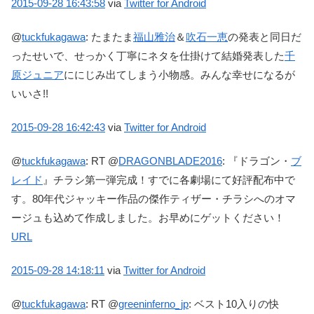
2015-09-28
16:43:58
via
Twitter for Android
@
tuckfukagawa
:
たまたま
福山雅治
＆
吹石一恵
の発表と同日だ
ったせいで、せっかく丁寧にネタを仕掛けて結婚発表した
千
原ジュニア
ににじみ出てしまう小物感。みんな幸せになるが
いいさ!!
2015-09-28
16:42:43
via
Twitter for Android
@
tuckfukagawa
:
RT @
DRAGONBLADE2016
: 『ドラゴン・
ブ
レイド
』チラシ第一弾完成！すでに各劇場にて好評配布中で
す。80年代ジャッキー作品の傑作ティザー・チラシへのオマ
ージュも込めて作成しました。お早めにゲットください！
URL
2015-09-28
14:18:11
via
Twitter for Android
@
tuckfukagawa
:
RT @
greeninferno_jp
: ベスト10入りの快