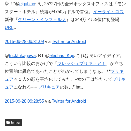
挙！“@
eigahiho
: 9月25?27日の全米ボックスオフィスは『モン
スター・ホテル』続編が4750万ドルで首位。
イーライ・ロス
新作『
グリーン・インフェルノ
』は349万ドル9位に初登場
URL
…
2015-09-28
09:31:09
via
Twitter for Android
@
tuckfukagawa
:
RT @
elephas_Koji
: これは良いアイディア。
こういう比較のおかげで『
フレッシュプリキュア！
』が立ち
位置的に異色であったことがわかってしまうなぁ。 / “
プリキ
ュア
４１人の顔を平均化してみた。–女の子は誰だって
プリキ
ュア
になれる– –
プリキュア
の数…” htt…
2015-09-28
09:28:55
via
Twitter for Android
twitter