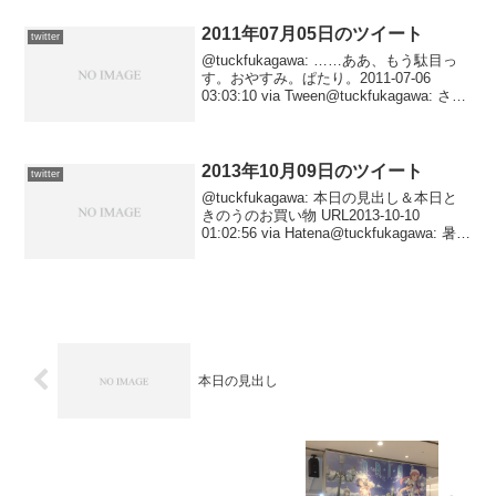
感を穏やかに表現するのがすごいしんど
かったので...
2011年07月05日のツイート
twitter
@tuckfukagawa: ……ああ、もう駄目っ
す。おやすみ。ぱたり。2011-07-06
03:03:10 via Tween@tuckfukagawa: さす
がに今日は汗をかきすぎた気がする。虚
脱感が著しい……作業を一段落させてか
ら寝...
2013年10月09日のツイート
twitter
@tuckfukagawa: 本日の見出し＆本日と
きのうのお買い物 URL2013-10-10
01:02:56 via Hatena@tuckfukagawa: 暑い
やら風が強いやら。 URL2013-10-10
00:22:44 via...
本日の見出し