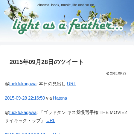
cinema, book, music, life and so on...
2015年09月28日のツイート
2015.09.29
@
tuckfukagawa
:
本日の見出し
URL
2015-09-28
22:16:50
via
Hatena
@
tuckfukagawa
:
『ゴッドタン キス我慢選手権 THE MOVIE2
サイキック・ラブ』
URL