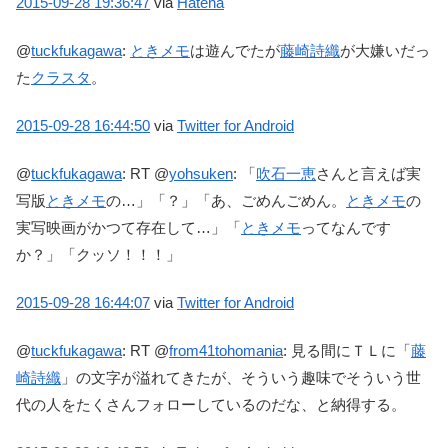
2015-09-28
19:36:47
via
Hatena
@
tuckfukagawa
:
ときメモ
は遊んでたが
藤崎詩織
が大嫌いだっ
た
クラスタ
。
2015-09-28
16:44:50
via
Twitter for Android
@
tuckfukagawa
:
RT @
yohsuken
: 「
吹石一恵
さんと言えば実
写版
ときメモ
の…」「？」「あ、ごめんごめん。
ときメモ
の
実写映画がかつて存在して…」「
ときメモ
ってなんです
か？」「クッソ！！！」
2015-09-28
16:44:07
via
Twitter for Android
@
tuckfukagawa
:
RT @
from41tohomania
: 見る間にＴＬに「
藤
崎詩織
」の文字が溢れてきたが、そういう趣味でそういう世
代の人をたくさんフォローしているのだな、と納得する。