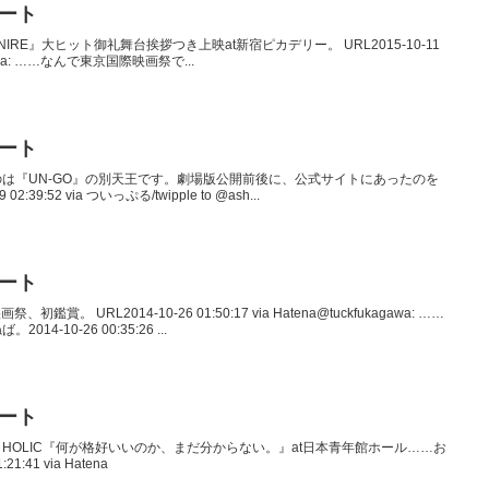
イート
e AVVENIRE』大ヒット御礼舞台挨拶つき上映at新宿ピカデリー。 URL2015-10-11
ukagawa: ……なんで東京国際映画祭で...
イート
betaku 私のは『UN-GO』の別天王です。劇場版公開前後に、公式サイトにあったのを
9:52 via ついっぷる/twipple to @ash...
イート
、初鑑賞。 URL2014-10-26 01:50:17 via Hatena@tuckfukagawa: ……
-10-26 00:35:26 ...
イート
FROLIC A HOLIC『何が格好いいのか、まだ分からない。』at日本青年館ホール……お
1:41 via Hatena