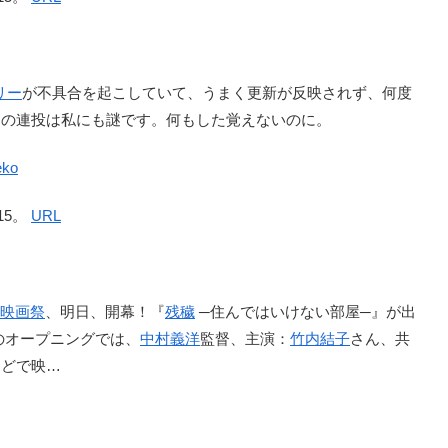
リー
が不具合を起こしていて、うまく更新が反映されず、何度
ろの連投は私にも謎です。何もした覚えないのに。
eko
15。
URL
映画祭
、明日、開幕！『
残穢
─住んではいけない部屋─』が出
のオープニングでは、
中村義洋
監督、主演：
竹内結子
さん、共
などで映…