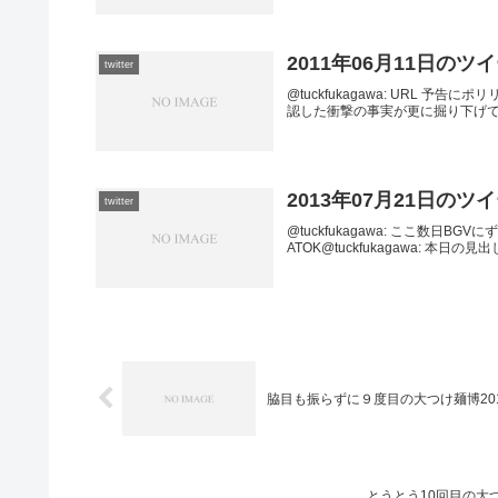
2011年06月11日のツ
twitter
@tuckfukagawa: URL 予告にポリリ
認した衝撃の事実が更に掘り下げてみる
2013年07月21日のツ
twitter
@tuckfukagawa: ここ数日BGVにず
ATOK@tuckfukagawa: 本日の見出し UR
脇目も振らずに９度目の大つけ麺博20
とうとう10回目の大