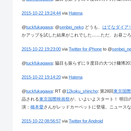
2015-10-22
19:24:44
via
Hatena
@
tuckfukagawa
:
@
senbei_neko
どうも、
はてなダイア
かアップを試した結果がこれでした……ただ、お昼ご
2015-10-22
19:23:00
via
Twitter for iPhone
to @
senbei_n
@
tuckfukagawa
:
脇目も振らずに９度目の大つけ麺博20
2015-10-22
19:14:20
via
Hatena
@
tuckfukagawa
:
RT @
12koku_shincho
: 第28回
東京国際
品される
東京国際映画祭
が、いよいよスタート！ 明日
演：
橋本愛
さんがレッドカーペットに登場。ニュース
2015-10-22
08:56:57
via
Twitter for Android