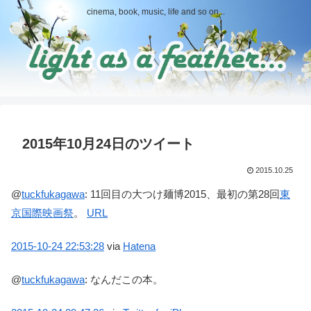
cinema, book, music, life and so on...
2015年10月24日のツイート
2015.10.25
@
tuckfukagawa
:
11回目の大つけ麺博2015、最初の第28回
東
京国際映画祭
。
URL
2015-10-24
22:53:28
via
Hatena
@
tuckfukagawa
:
なんだこの本。