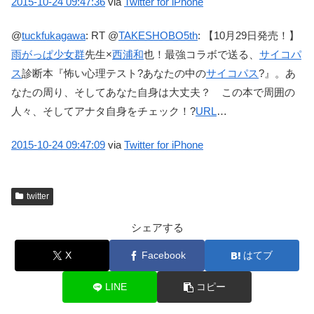
2015-10-24
09:47:36
via
Twitter for iPhone
@
tuckfukagawa
:
RT @
TAKESHOBO5th
: 【10月29日発売！】
雨がっぱ少女群
先生×
西浦和
也！最強コラボで送る、
サイコパ
ス
診断本『怖い心理テスト?あなたの中の
サイコパス
?』。あ
なたの周り、そしてあなた自身は大丈夫？ この本で周囲の
人々、そしてアナタ自身をチェック！?
URL
…
2015-10-24
09:47:09
via
Twitter for iPhone
twitter
シェアする
X
Facebook
はてブ
LINE
コピー