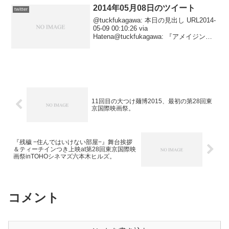
2014年05月08日のツイート
twitter
@tuckfukagawa: 本日の見出し URL2014-
05-09 00:10:26 via
Hatena@tuckfukagawa: 『アメイジン
グ・スパイダーマン２（３Ｄ・字幕・
TCX・ATMOS）』 URL2014-05-08 1...
11回目の大つけ麺博2015、最初の第28回東
京国際映画祭。
『残穢 −住んではいけない部屋−』舞台挨拶
＆ティーチインつき上映at第28回東京国際映
画祭inTOHOシネマズ六本木ヒルズ。
コメント