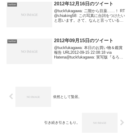
2012年12月16日のツイート
twitter
@tuckfukagawa: 二階から目薬……！ RT
@chiaking58: この写真に台詞をつけたい
と思います。さて、なんと言っている？
URL2012-12-17 02:41:29 via
Janetter@tuckfukagawa...
2012年09月15日のツイート
twitter
@tuckfukagawa: 本日のお買い物＆鑑賞
報告 URL2012-09-15 22:08:18 via
Hatena@tuckfukagawa: 実写版『るろ
剣』で戌亥の“菜食主義者”発言、面白いけ
どさすがに明治初期という時代設定に
は...
依然として蟄居。
引き続き引きこもり。