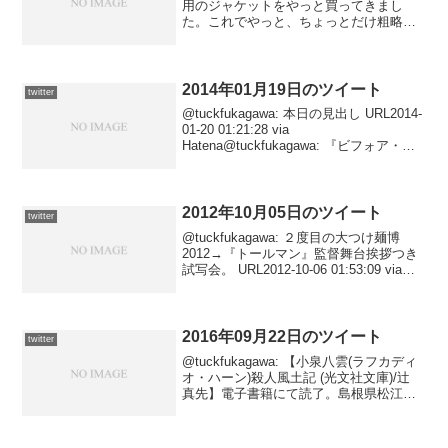
用のジャケットをやっと買ってきまし
た。これでやっと、ちょっとだけ粗略に
扱える。2013-10-29 01:25:33 via Friends
Note@tuckfukagawa: 夕食代わり...
2014年01月19日のツイート
twitter
@tuckfukagawa: 本日の見出し URL2014-
01-20 01:21:28 via
Hatena@tuckfukagawa: 『ビフォア・サ
ンセット』 URL2014-01-19 23:26:56 via
Hatena
2012年10月05日のツイート
twitter
@tuckfukagawa: ２度目の大つけ麺博
2012→『トールマン』監督舞台挨拶つき
試写会。 URL2012-10-06 01:53:09 via
Hatena@tuckfukagawa: 試写会にて『ト
ールマン』観了。……あのね、何が...
2016年09月22日のツイート
twitter
@tuckfukagawa: 【小泉八雲(ラフカディ
オ・ハーン)殺人風土記 (光文社文庫)/辻
真先】電子書籍にて読了。島根県松江を
舞台に、石の亀が動く、という謎を発端
に繰り返される殺人。焦点となる謎の仕
掛けは非常にシンプルですが... →...