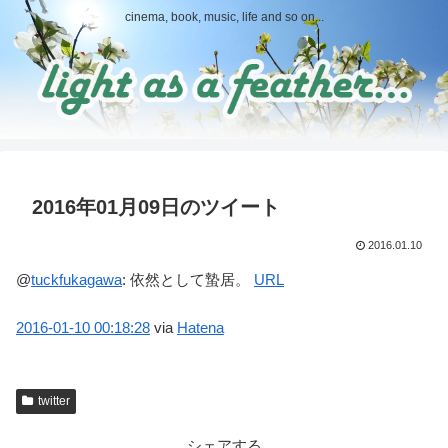
cinema, book, music, life and so on...
2016年01月09日のツイート
2016.01.10
@
tuckfukagawa
:
依然として蟄居。
URL
2016-01-10
00:18:28
via
Hatena
twitter
シェアする