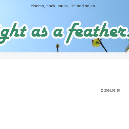
cinema, book, music, life and so on...
2016.01.30