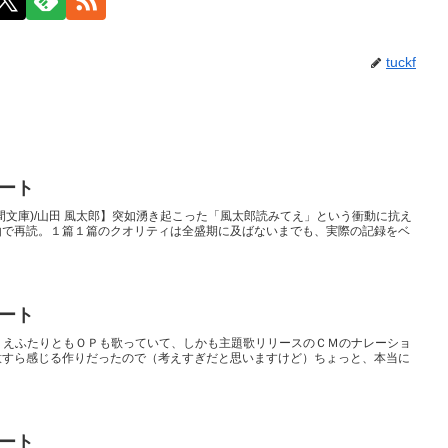
tuckf
イート
嘛仏 (徳間文庫)/山田 風太郎】突如湧き起こった「風太郎読みてえ」という衝動に抗え
由で再読。１篇１篇のクオリティは全盛期に及ばないまでも、実際の記録をベ
イート
gon_i そのうえふたりともＯＰも歌っていて、しかも主題歌リリースのＣＭのナレーショ
意すら感じる作りだったので（考えすぎだと思いますけど）ちょっと、本当に
イート