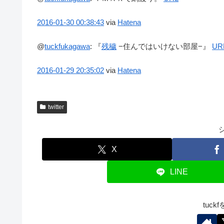
2016-01-30
00:38:43
via
Hatena
@
tuckfukagawa
:
『
残穢
−住んではいけない部屋−』
UR
2016-01-29
20:35:02
via
Hatena
twitter
X
LINE
tuc