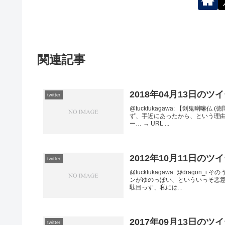
関連記事
2018年04月13日のツ
twitter
@tuckfukagawa: 【剣鬼喇
ず、手近にあったから、という理
ー… → URL ...
2012年10月11日のツ
twitter
@tuckfukagawa: @dra
ンがゆのっぽい、といういっそ悪
駄目っす、私には...
2017年09月13日のツ
twitter