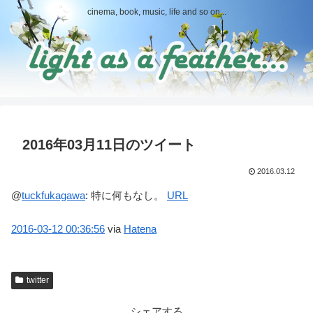
cinema, book, music, life and so on...
2016年03月11日のツイート
2016.03.12
@
tuckfukagawa
:
特に何もなし。
URL
2016-03-12
00:36:56
via
Hatena
twitter
シェアする