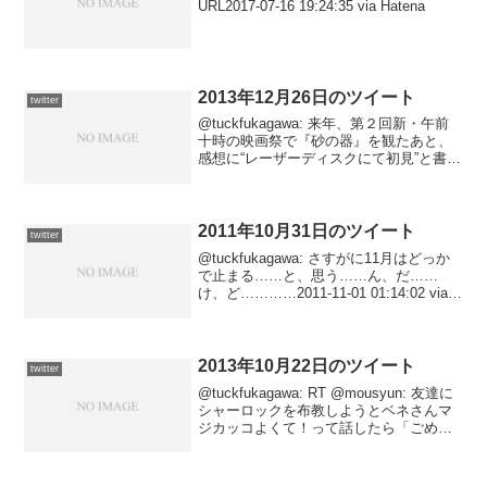
URL2017-07-16 19:24:35 via Hatena
2013年12月26日のツイート
twitter
@tuckfukagawa: 来年、第２回新・午前
十時の映画祭で『砂の器』を観たあと、
感想に“レーザーディスクにて初見”と書く
のがいまから楽しみでならない。2013-
12-27 02:54:09 via Friends Note@tuckf...
2011年10月31日のツイート
twitter
@tuckfukagawa: さすがに11月はどっか
で止まる……と、思う……ん、だ……
け、ど…………2011-11-01 01:14:02 via
Tween@tuckfukagawa: 映画感想を２ヶ月
連続で毎日更新し続け、１ヶ月あたり3...
2013年10月22日のツイート
twitter
@tuckfukagawa: RT @mousyun: 友達に
シャーロックを布教しようとベネさんマ
ジカッコよくて！って話したら「ごめん
私あの主役の人山崎先生にしか見えへ
ん」と言われバ、バッカお前似て…似て
へ…！クソッ！！！！！と壁を殴った