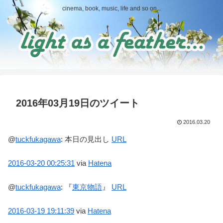
cinema, book, music, life and so on...
2016年03月19日のツイート
2016.03.20
@
tuckfukagawa
:
本日の見出し
URL
2016-03-20
00:25:31
via
Hatena
@
tuckfukagawa
:
『
東京物語
』
URL
2016-03-19
19:11:39
via
Hatena