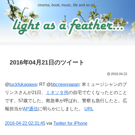
cinema, book, music, life and so on...
2016年04月21日のツイート
2016.04.22
@
tuckfukagawa
:
RT @
bbcnewsjapan
: 米ミュージシャンのプ
リンスさんが21日、
ミネソタ州
の自宅で亡くなったとのこと
です。57歳でした。救急車が呼ばれ、警察も急行したと。広
報担当が
AP通信
に明らかにしました。
URL
2016-04-22
02:31:45
via
Twitter for iPhone