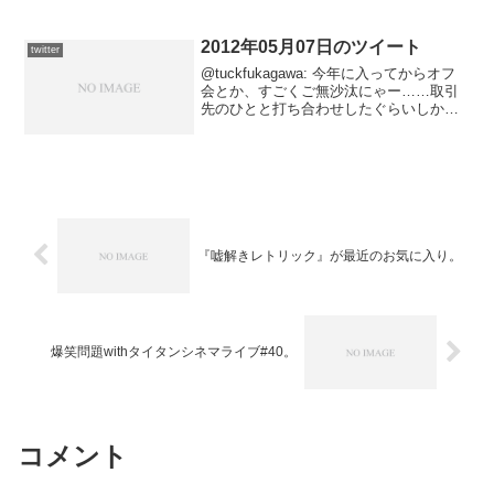
via Hatena@tu...
2012年05月07日のツイート
twitter
@tuckfukagawa: 今年に入ってからオフ
会とか、すごくご無沙汰にゃー……取引
先のひとと打ち合わせしたぐらいしか覚
えがない、本当に。そして機会がある
と、自分の都合が悪いという。2012-05-
08 00:19:48 via Twee...
『嘘解きレトリック』が最近のお気に入り。
爆笑問題withタイタンシネマライブ#40。
コメント