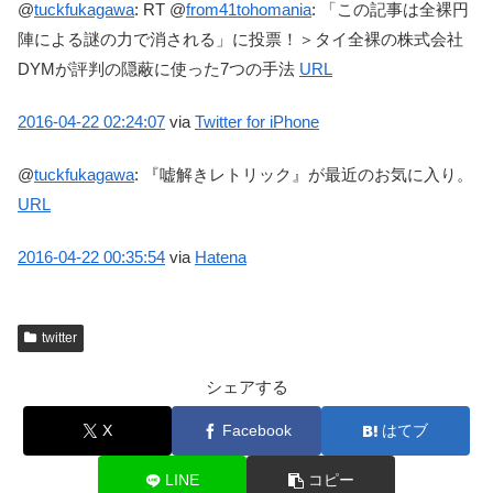
@
tuckfukagawa
:
RT @
from41tohomania
: 「この記事は全裸円
陣による謎の力で消される」に投票！＞タイ全裸の株式会社
DYMが評判の隠蔽に使った7つの手法
URL
2016-04-22
02:24:07
via
Twitter for iPhone
@
tuckfukagawa
:
『嘘解きレトリック』が最近のお気に入り。
URL
2016-04-22
00:35:54
via
Hatena
twitter
シェアする
X
Facebook
はてブ
LINE
コピー