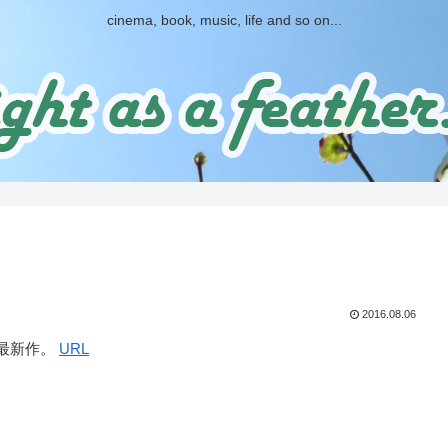
cinema, book, music, life and so on...
2016.08.06
最新作。
URL