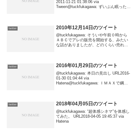
2011-11-21 01:38:06 via
Tween@tuckfukagawa: ずいぶん眠った気
がするんですが、体力が回復していない
のか、いい加減眠くなってきた……で
も、もーちょっと...
2010年12月14日のツイート
twitter
@tuckfukagawa: そういや午前０時から
ＡＢＣでアレの販売を開始する、みたい
な話がありましたが、どのくらい売れた
んだろうなー……2010-12-15 03:23:02 via
ついっぷる/twipple@tuckfukagawa:...
2016年01月29日のツイート
twitter
@tuckfukagawa: 本日の見出し URL2016-
01-30 01:04:44 via
Hatena@tuckfukagawa: ＩＭＡＸで綱渡
り。 URL2016-01-30 00:38:43 via
Hatena@tuckfu...
2018年04月05日のツイート
twitter
@tuckfukagawa: “超体感シネマ”を体感し
てみた。 URL2018-04-05 19:45:37 via
Hatena