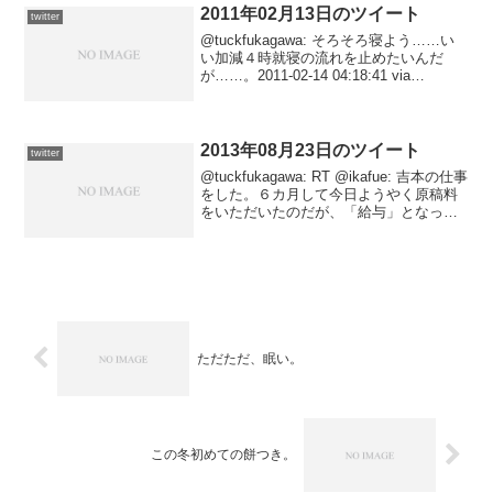
2011年02月13日のツイート
twitter
@tuckfukagawa: そろそろ寝よう……い
い加減４時就寝の流れを止めたいんだ
が……。2011-02-14 04:18:41 via
Tween@tuckfukagawa: 間違ってるのに合
っている雰囲気。 RT @baby_kaka...
2013年08月23日のツイート
twitter
@tuckfukagawa: RT @ikafue: 吉本の仕事
をした。６カ月して今日ようやく原稿料
をいただいたのだが、「給与」となって
いた。知らんうちに社員になっていたの
か。2013-08-24 02:39:11 via Tweet AT...
ただただ、眠い。
この冬初めての餅つき。