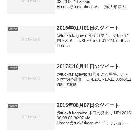
03-29 00:14:59 via
Hatena@tuckfukagawa: 【蝋人形館の殺
人 (創元推理文庫)/ジョン・ディクスン・
カー】カーと言えば猟奇趣味、そして密
室殺人と...
2016年01月01日のツイート
twitter
@tuckfukagawa: 年明け早々、テレビに
釣られる。 URL2016-01-01 22:07:19 via
Hatena
2017年10月11日のツイート
twitter
@tuckfukagawa: 鮮烈すぎる悪夢、から
の大つけ麺博。 URL2017-10-12 00:48:11
via Hatena
2015年08月07日のツイート
twitter
@tuckfukagawa: 本日の見出し URL2015-
08-08 00:36:07 via
Hatena@tuckfukagawa: 『ミッション：
インポッシブル／ローグ・ネイション
（字幕・TCX）』 URL2015-08-07 23...