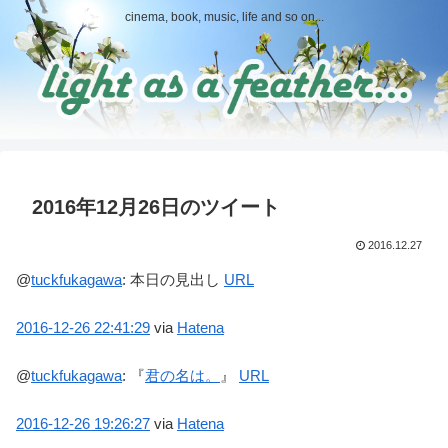
cinema, book, music, life and so on...
2016年12月26日のツイート
2016.12.27
@
tuckfukagawa
:
本日の見出し
URL
2016-12-26
22:41:29
via
Hatena
@
tuckfukagawa
:
『
君の名は。
』
URL
2016-12-26
19:26:27
via
Hatena