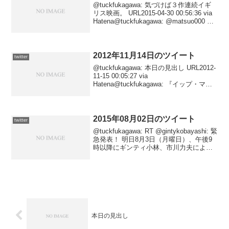
@tuckfukagawa: 気づけば３作連続イギ
リス映画。 URL2015-04-30 00:56:36 via
Hatena@tuckfukagawa: @matsuo000 ど
っちも観ておいて損はないです。お気に
召すかどーかは別として...
2012年11月14日のツイート
twitter
@tuckfukagawa: 本日の見出し URL2012-
11-15 00:05:27 via
Hatena@tuckfukagawa: 『イップ・マン
葉問』 URL2012-11-14 09:11:07 via
Hatena
2015年08月02日のツイート
twitter
@tuckfukagawa: RT @gintykobayashi: 緊
急発表！ 明日8月3日（月曜日）、午後9
時以降にギンティ小林、市川力夫による
新たな心霊スポット突入映像作品の緊急
特別USTREAM生放送をします！某心霊
スポットより製作...
本日の見出し