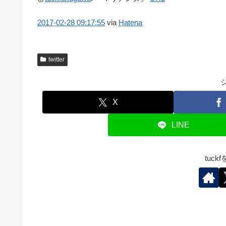
2017-02-28
09:17:55
via
Hatena
twitter
X
LINE
tuc