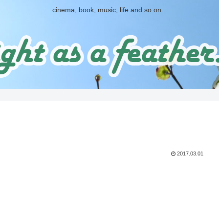
cinema, book, music, life and so on...
2017.03.01