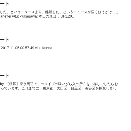
イート
声優が結婚した、というニュースより、離婚した、というニュースが届くほうがけっこ
Janetter@tuckfukagawa: 本日の見出し URL20...
イート
7-11-06 00:57:49 via Hatena
イート
kyopasserby: 【緩募】東京周辺でこのタイプの吸いがら入の所在をご存じでしたらお
なっています。これまでに、東京都、大田区、目黒区、渋谷区を採取しまし