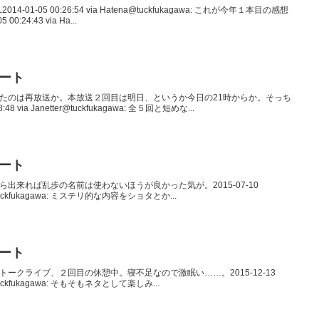
2014-01-05 00:26:54 via Hatena@tuckfukagawa: これが今年１本目の感想
:24:43 via Ha...
イート
て、いま観たのは再放送か。本放送２回目は明日、というか今日の21時からか。そっち
8 via Janetter@tuckfukagawa: 全５回と短めな...
イート
の内容なら出来れば乱歩の名前は使わないほうが良かった気が。2015-07-10
droid@tuckfukagawa: ミステリ的な内容をショタとか...
イート
の新耳袋トークライブ、２回目の休憩中。寝不足なので激眠い……。2015-12-13
roid@tuckfukagawa: そもそもネタとして楽しみ...