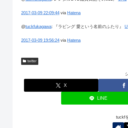
2017-03-09
22:09:44
via
Hatena
@
tuckfukagawa
:
『ラビング 愛という名前のふたり』
U
2017-03-09
19:56:24
via
Hatena
twitter
X
LINE
tuc