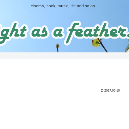
cinema, book, music, life and so on...
2017.03.10