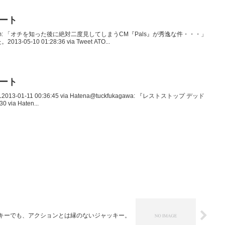
イート
vitter_com: 「オチを知った後に絶対二度見してしまうCM『Pals』が秀逸な件・・・」
-10 01:28:36 via Tweet ATO...
イート
013-01-11 00:36:45 via Hatena@tuckfukagawa: 『レストストップ デッド
via Haten...
キーでも、アクションとは縁のないジャッキー。