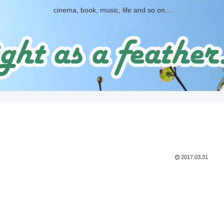
cinema, book, music, life and so on...
2017.03.31