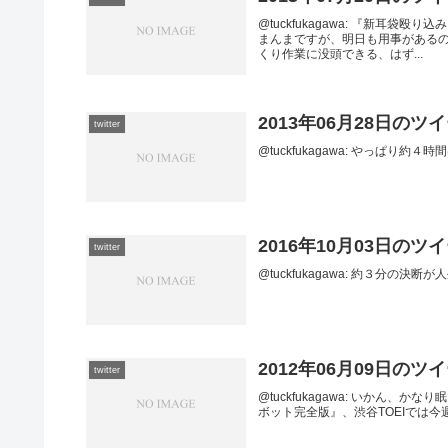
@tuckfukagawa: 『新耳
まんまですが、明日も用事がある
くり作業に没頭できる、はず...
2013年06月28日のツ
twitter
@tuckfukagawa: やっぱり約４時間はし
2016年10月03日のツ
twitter
@tuckfukagawa: 約３分の決断が人生を
2012年06月09日のツ
twitter
@tuckfukagawa: いかん、かなり眠くな
ボット完全版』、渋谷TOEIでは今