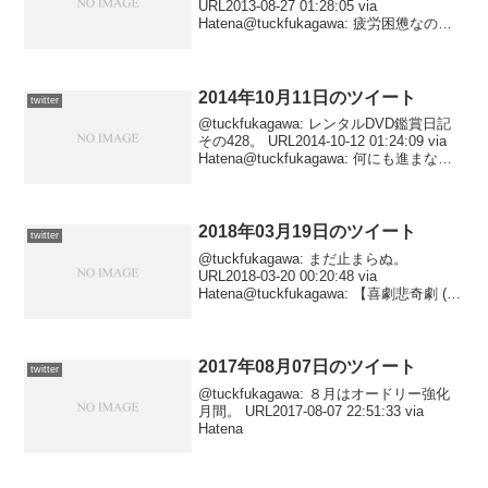
URL2013-08-27 01:28:05 via
Hatena@tuckfukagawa: 疲労困憊なの
で、お昼過ぎの通院予約時間まで寝てま
す……。日曜までの４日間、色々詰め込
みすぎた…...
2014年10月11日のツイート
twitter
@tuckfukagawa: レンタルDVD鑑賞日記
その428。 URL2014-10-12 01:24:09 via
Hatena@tuckfukagawa: 何にも進まなん
だ。 URL2014-10-12 01:15:08 via Ha...
2018年03月19日のツイート
twitter
@tuckfukagawa: まだ止まらぬ。
URL2018-03-20 00:20:48 via
Hatena@tuckfukagawa: 【喜劇悲奇劇 (創
元推理文庫)/泡坂 妻夫】奇術と回文尽く
しの本格ミステリ。ショーを行いながら
航海...
2017年08月07日のツイート
twitter
@tuckfukagawa: ８月はオードリー強化
月間。 URL2017-08-07 22:51:33 via
Hatena