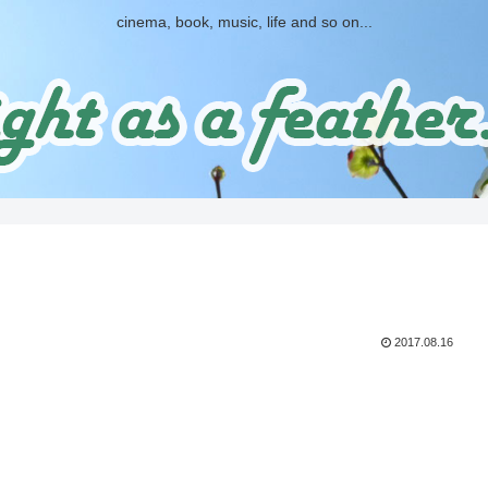
cinema, book, music, life and so on...
2017.08.16