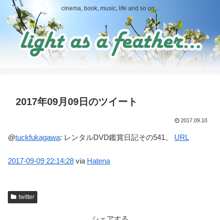
cinema, book, music, life and so on...
2017年09月09日のツイート
2017.09.10
@
tuckfukagawa
:
レンタルDVD鑑賞日記その541。
URL
2017-09-09
22:14:28
via
Hatena
twitter
シェアする