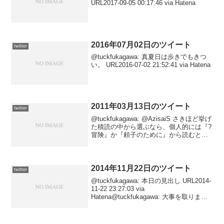
URL2017-09-05 00:17:46 via Hatena
2016年07月02日のツイート
twitter
@tuckfukagawa: 真夏日は歩きでもきつ
い。 URL2016-07-02 21:52:41 via Hatena
2011年03月13日のツイート
twitter
@tuckfukagawa: @AzisaiS さきほど挙げ
た積読の中から選ぶなら、個人的には『?
冒険』か『頼子のために』から読むとい
いかと思います。いやま、基本的にはど
こからでも問題はありませんが、とにか
く『?悪夢』だけは最初に手をつけな...
2014年11月22日のツイート
twitter
@tuckfukagawa: 本日の見出し URL2014-
11-22 23:27:03 via
Hatena@tuckfukagawa: 大事を取りまし
た。 URL2014-11-22 23:26:37 via
Hatena@tuckfu...