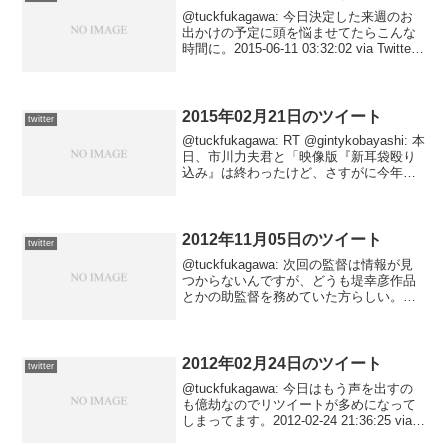
@tuckfukagawa: 今日決定した来週のお
出かけの予定に頭を悩ませてたらこんな
時間に。2015-06-11 03:32:02 via Twitter
for Android@tuckfukagawa: 【獣たちの墓
(二見文庫 ザ・...
2015年02月21日のツイート
twitter
@tuckfukagawa: RT @gintykobayashi: 本
日、市川力夫君と「映像版『新耳袋殴り
込み』は終わったけど、さすがに今年は
新しい心霊スポット潜入映像を出さない
とマズいよね」会議をするために熱い思
いで、都内某所の喫茶店に...
2012年11月05日のツイート
twitter
@tuckfukagawa: 次回の監督は情報が見
つからないんですが、どうも堤幸彦作品
とかの助監督を務めていた方らしい。作
風が似るのかどうか。予告を観る限り、
テーマはちょっと面白そう。2012-11-06
01:00:26 via Jane...
2012年02月24日のツイート
twitter
@tuckfukagawa: 今日はもう声を出すの
も億劫なのでリツイートが多めになって
しまってます。2012-02-24 21:36:25 via
ついっぷる/twipple@tuckfukagawa: