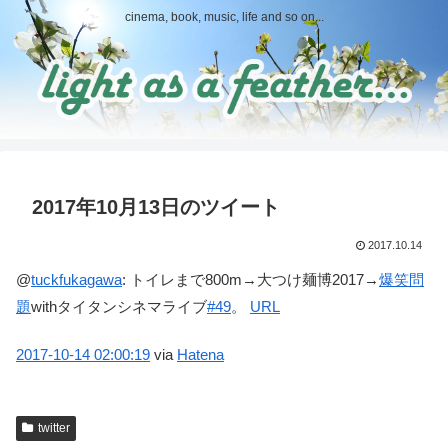
cinema, book, music, life and so on...
2017年10月13日のツイート
2017.10.14
@
tuckfukagawa
:
トイレまで800m→大つけ麺博2017→
爆笑問
題
withタイタンシネマライブ
#49
。
URL
2017-10-14
02:00:19
via
Hatena
twitter