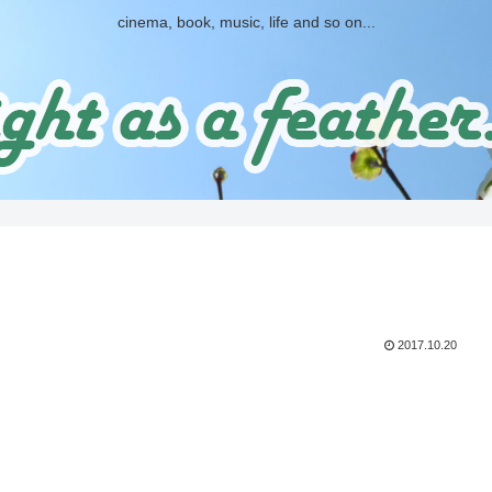
cinema, book, music, life and so on...
2017.10.20