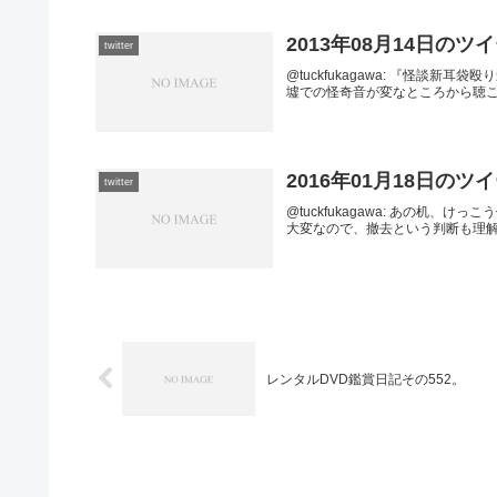
2013年08月14日のツ
twitter
@tuckfukagawa: 『怪談
墟での怪奇音が変なところから聴こえる。やだ
2016年01月18日のツ
twitter
@tuckfukagawa: あの机
大変なので、撤去という判断も理解は出来る。2016
レンタルDVD鑑賞日記その552。