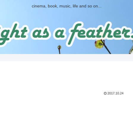
cinema, book, music, life and so on...
2017.10.24