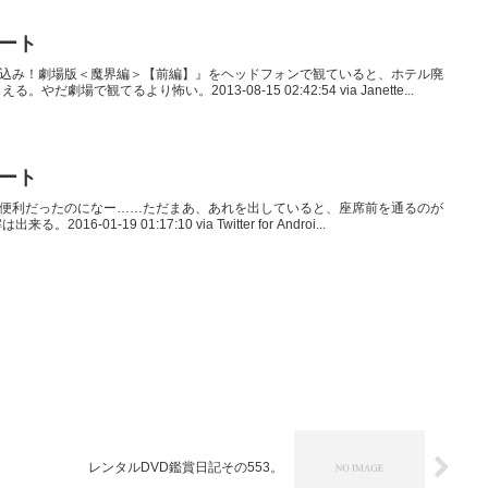
イート
新耳袋殴り込み！劇場版＜魔界編＞【前編】』をヘッドフォンで観ていると、ホテル廃
劇場で観てるより怖い。2013-08-15 02:42:54 via Janette...
イート
、けっこう便利だったのになー……ただまあ、あれを出していると、座席前を通るのが
-01-19 01:17:10 via Twitter for Androi...
レンタルDVD鑑賞日記その553。