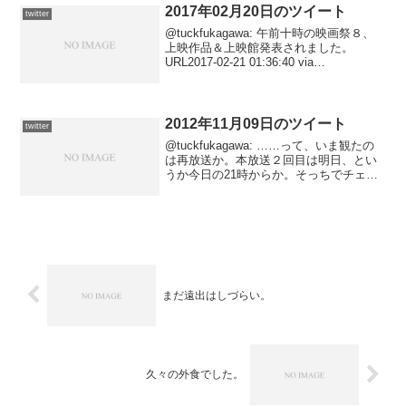
2017年02月20日のツイート
twitter
@tuckfukagawa: 午前十時の映画祭８、
上映作品＆上映館発表されました。
URL2017-02-21 01:36:40 via
Hatena@tuckfukagawa: 申告完了……し
てない。 URL2017-02-21 00:5...
2012年11月09日のツイート
twitter
@tuckfukagawa: ……って、いま観たの
は再放送か。本放送２回目は明日、とい
うか今日の21時からか。そっちでチェッ
クしよ。2012-11-10 02:38:48 via
Janetter@tuckfukagawa: 全５回と短め
な...
まだ遠出はしづらい。
久々の外食でした。