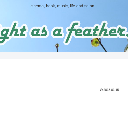
cinema, book, music, life and so on...
2018.01.15