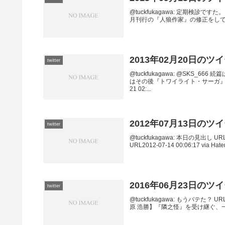
@tuckfukagawa: 定期検診ですた。 URL2
月刊行の『人狼作家』の修正をして
2013年02月20日のツ
twitter
@tuckfukagawa: @SKS
はその後『トワイライト・サーガ』と
21 02:...
2012年07月13日のツ
twitter
@tuckfukagawa: 本日の見出し URL2
URL2012-07-14 00:06:17 via Haten
2016年06月23日のツ
twitter
@tuckfukagawa: もうバテた？ URL2
原 浩勝】『隣之怪』を受け継ぐ、一