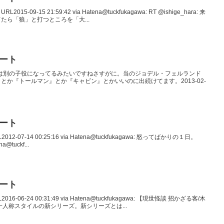
015-09-15 21:59:42 via Hatena@tuckfukagawa: RT @ishige_hara: 来
たら「狼」と打つところを「大...
イート
_666 続篇は別の子役になってるみたいですねさすがに。当のジョデル・フェルランド
か『トールマン』とか『キャビン』とかいいのに出続けてます。2013-02-
イート
012-07-14 00:25:16 via Hatena@tuckfukagawa: 怒ってばかりの１日。
a@tuckf...
イート
016-06-24 00:31:49 via Hatena@tuckfukagawa: 【現世怪談 招かざる客/木
人称スタイルの新シリーズ。新シリーズとは...