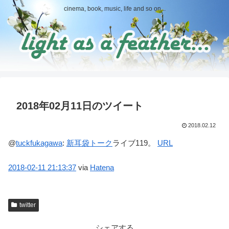
cinema, book, music, life and so on...
2018年02月11日のツイート
2018.02.12
@
tuckfukagawa
:
新耳袋
トーク
ライブ119。
URL
2018-02-11
21:13:37
via
Hatena
twitter
シェアする