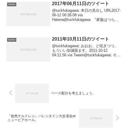
2017年06月11日のツイート
twitter
@tuckfukagawa: 本日の見出し URL2017-
06-12 00:26:08 via
Hatena@tuckfukagawa: 『家族はつらい
よ２』 URL2017-06-11 10:20:15 via
Hatena
2011年10月11日のツイート
twitter
@tuckfukagawa: おおお、と呟きつつ、
もういい加減寝ます。2011-10-12
04:11:56 via Tween@tuckfukagawa: それ
にしても、本当にだんだん楽しくなって
きたぞタブレット入力。キーボード入力
より遅...
ペース配分を考えましょう。
『徒然チルドレン』バレンタイン大反省会at
ニューピアホール。