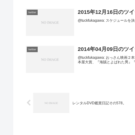
2015年12月16日のツ
twitter
@tuckfukagawa: スケジュールを決めあ
2014年04月09日のツ
twitter
@tuckfukagawa: おっさん映画２本立て。 
本屋大賞、『海賊とよばれた男』『
レンタルDVD鑑賞日記その578。