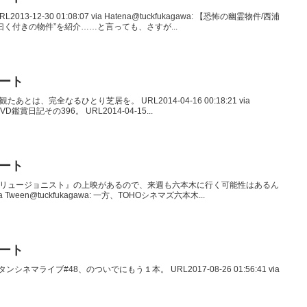
L2013-12-30 01:08:07 via Hatena@tuckfukagawa: 【恐怖の幽霊物件/西浦
く付きの物件”を紹介……と言っても、さすが...
イート
を観たあとは、完全なるひとり芝居を。 URL2014-04-16 00:18:21 via
DVD鑑賞日記その396。 URL2014-04-15...
イート
えず、『イリュージョニスト』の上映があるので、来週も六本木に行く可能性はあるん
via Tween@tuckfukagawa: 一方、TOHOシネマズ六本木...
イート
タイタンシネマライブ#48、のついでにもう１本。 URL2017-08-26 01:56:41 via