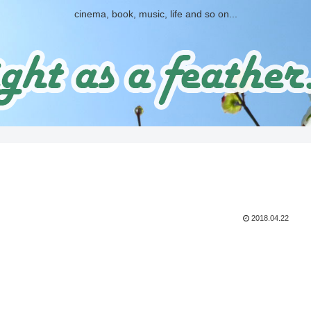
cinema, book, music, life and so on...
2018.04.22