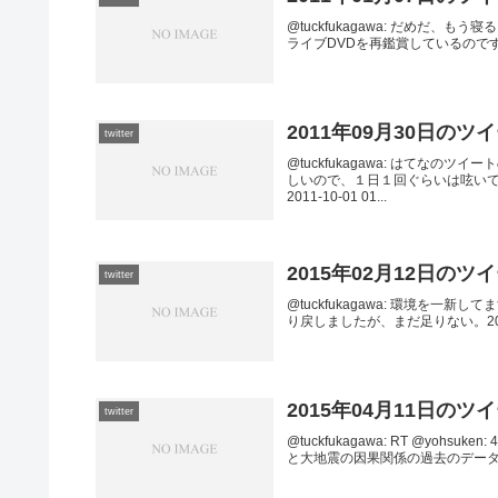
@tuckfukagawa: だめだ、もう寝る。2
ライブDVDを再鑑賞しているので
2011年09月30日のツ
twitter
@tuckfukagawa: はてな
しいので、１日１回ぐらいは呟いて
2011-10-01 01...
2015年02月12日のツ
twitter
@tuckfukagawa: 環境を一新してます。
り戻しましたが、まだ足りない。2015-02-1
2015年04月11日のツ
twitter
@tuckfukagawa: RT @yo
と大地震の因果関係の過去のデータによる検証。2