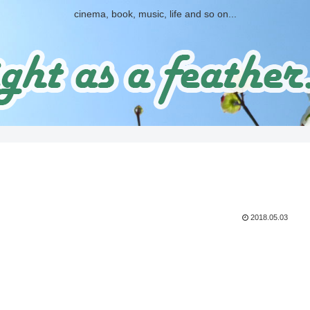
cinema, book, music, life and so on...
2018.05.03