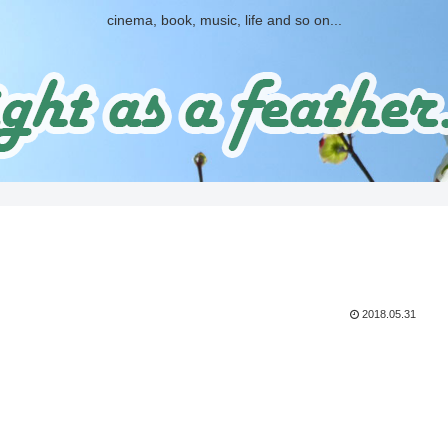
cinema, book, music, life and so on...
2018.05.31