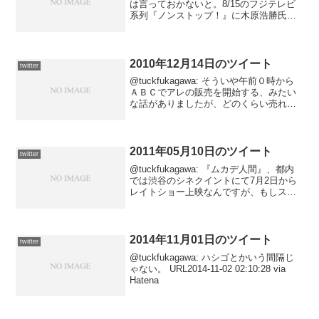
は言っておかないと。8/15のフジテレビ
系列『ノンストップ！』に木原浩勝氏が
出演するそうです。これまでの活動を紹
介するとかで、ライブ会場にテレビカメ
ラが入ってました。2012-08-12 2...
2010年12月14日のツイート
twitter
@tuckfukagawa: そういや午前０時から
ＡＢＣでアレの販売を開始する、みたい
な話がありましたが、どのくらい売れた
んだろうなー……2010-12-15 03:23:02 via
ついっぷる/twipple@tuckfukagawa:...
2011年05月10日のツイート
twitter
@tuckfukagawa: 『ムカデ人間』、都内
では渋谷のシネクイントにて7月2日から
レイトショー上映なんですが、もしスケ
ジュールに大きな変動がないとすると、
『127時間』と続けて鑑賞できるわけで
す。……切って、繋いで。2011-05-1...
2014年11月01日のツイート
twitter
@tuckfukagawa: ハシゴとかいう間隔じ
ゃない。 URL2014-11-02 02:10:28 via
Hatena