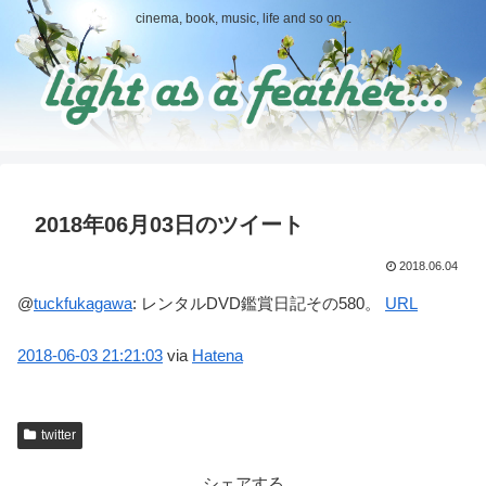
cinema, book, music, life and so on...
2018年06月03日のツイート
2018.06.04
@
tuckfukagawa
:
レンタルDVD鑑賞日記その580。
URL
2018-06-03
21:21:03
via
Hatena
twitter
シェアする