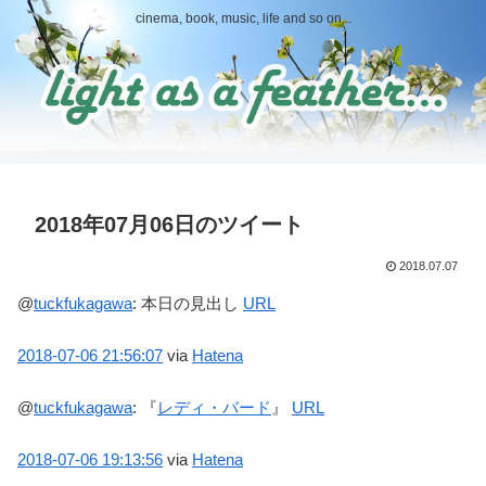
cinema, book, music, life and so on...
2018年07月06日のツイート
2018.07.07
@
tuckfukagawa
:
本日の見出し
URL
2018-07-06
21:56:07
via
Hatena
@
tuckfukagawa
:
『
レディ・バード
』
URL
2018-07-06
19:13:56
via
Hatena