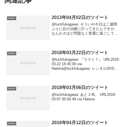
関連記事
2013年04月02日のツイート
twitter
@tuckfukagawa: そういや今日は二週間
ぶりに目の治療に行ってきたんですが、
なんかさほど問題なく普通に過ごしてし
まった。瞳孔を散らす目薬は点したし、
しっかり施術も受けたんですか……慣れ
た？2013-04-03 01:19:53 v...
2018年03月22日のツイート
twitter
@tuckfukagawa: 『ラスト７』 URL2018-
03-22 18:45:00 via
Hatena@tuckfukagawa: レンタルDVD鑑
賞日記その569。 URL2018-03-22
18:43:48 via Haten...
2018年03月06日のツイート
twitter
@tuckfukagawa: あと２本。 URL2018-
03-07 00:56:49 via Hatena
2016年04月12日のツイート
twitter