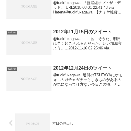
@tuckfukagawa: 『新選組オブ・ザ・デ
ッド』 URL2018-08-01 22:41:43 via
Hatena@tuckfukagawa: 【ナミヤ雑貨店
の奇蹟 (角川文庫)/東野 圭吾】悩み相談に
応えていた雑貨店を巡る不思議...
2012年11月15日のツイート
twitter
@tuckfukagawa: ……あ、そうだ、明日
は早く起こされるんだった。いい加減寝
よう……2012-11-16 02:25:46 via
Janetter@tuckfukagawa: そして『大人の
バナナ』にチャンネルを変える。……今
週...
2012年12月24日のツイート
twitter
@tuckfukagawa: 近所のTSUTAYAにホモ
ォ...のガチャガチャらしきものがあるの
が気になって仕方ない今日この頃、と呟
きつつそろそろもう寝ないと辛い。2012-
12-25 02:47:34 via Janetter@tuckf...
本日の見出し