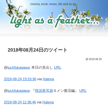
cinema, book, music, life and so on...
2018年08月24日のツイート
2018.08.25
@
tuckfukagawa
:
本日の見出し
URL
2018-08-24
19:33:36
via
Hatena
@
tuckfukagawa
:
『
怪談新耳袋
Ｇメン復活編』
URL
2018-08-24
11:36:46
via
Hatena