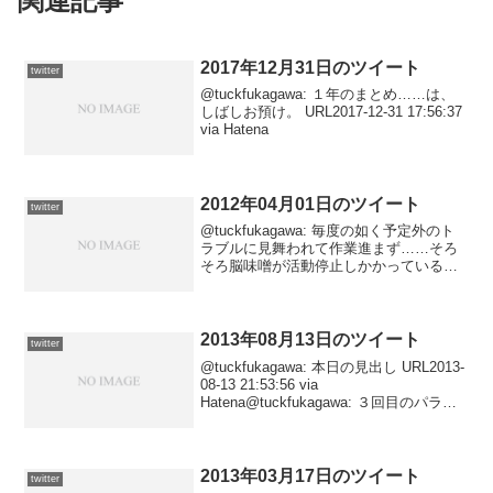
関連記事
2017年12月31日のツイート
twitter
@tuckfukagawa: １年のまとめ……は、
しばしお預け。 URL2017-12-31 17:56:37
via Hatena
2012年04月01日のツイート
twitter
@tuckfukagawa: 毎度の如く予定外のト
ラブルに見舞われて作業進まず……そろ
そろ脳味噌が活動停止しかかっているの
で、休みまふ。2012-04-02 03:07:51 via
Tween@tuckfukagawa: ……という内容
を...
2013年08月13日のツイート
twitter
@tuckfukagawa: 本日の見出し URL2013-
08-13 21:53:56 via
Hatena@tuckfukagawa: ３回目のパラダ
イス。 URL2013-08-13 20:30:03 via
Hatena@tuckf...
2013年03月17日のツイート
twitter