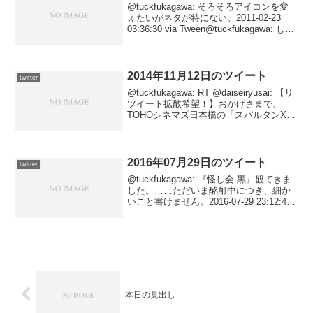
@tuckfukagawa: そろそろアイコンを変
えたいがネタが特にない。2011-02-23
03:36:30 via Tween@tuckfukagawa: しか
し『イヴの時間』は未だに決心つかんな
ー……トークイベント込みでもやっぱり
高...
2014年11月12日のツイート
twitter
@tuckfukagawa: RT @daiseiryusai: 【リ
ツイート拡散希望！】おかげさまで、
TOHOシネマズ日本橋の「スパルタンX」
(日本公開版)の初日の売れ枚数が好調で
す！何とか初日は完売させたいと思いま
すので、皆さん、ご協力...
2016年07月29日のツイート
twitter
@tuckfukagawa: 『怪し会 黒』観てきま
した。……ただいま酩酊中につき、細か
いこと書けません。2016-07-29 23:12:47
via Twitter for iPhone@tuckfukagawa: RT
@Kihara...
本日の見出し