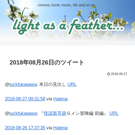
cinema, book, music, life and so on...
2018年08月26日のツイート
2018.08.27
@
tuckfukagawa
:
本日の見出し
URL
2018-08-27
00:31:58
via
Hatena
@
tuckfukagawa
:
『
怪談新耳袋
Ｇメン冒険編 前編』
URL
2018-08-26
17:37:35
via
Hatena