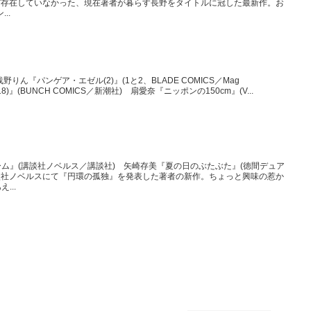
だ存在していなかった、現在著者が暮らす長野をタイトルに冠した最新作。お
..
りん『パンゲア・エゼル(2)』(1と2、BLADE COMICS／Mag
t(18)』(BUNCH COMICS／新潮社) 扇愛奈『ニッポンの150cm』(V...
ム』(講談社ノベルス／講談社) 矢崎存美『夏の日のぶたぶた』(徳間デュア
談社ノベルスにて『円環の孤独』を発表した著者の新作。ちょっと興味の惹か
...