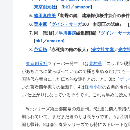
東京創元社
) [
bk1
／
amazon
]
篠田真由美
『胡蝶の鏡 建築探偵桜井京介の事件
栗本薫
『
グイン・サーガ
100 豹頭王の試練』 [
同 [監修]／
早川書房
編集部[編]『
グイン・サー
[
bk1
／
amazon
]
芦辺拓
『赤死病の館の殺人』(
光文社文庫
／
光文
東京創元社
フィーバー発生。1は
北村薫
『ニッポン硬
があちこちに散らばっているので掻き集めるだけでも一
国時代を舞台にした伝奇的な連作とのこと。3は『
ゲッ
いた著者四年振りの最新作。4は
怪奇小説
の古典的名作
い”仕上がりになっているそうです。これも早めに読ん
5はシリーズ第三部開幕の最新刊。6は遂に前人未踏の
刷られていて、まだまだ道のりは長そうです。7は区切
編も収録。8は森江春策シリーズでも特にストレートな