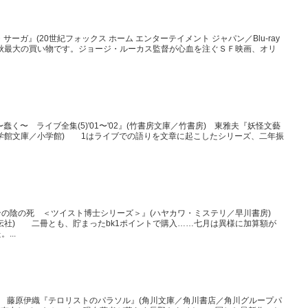
ーガ』(20世紀フォックス ホーム エンターテイメント ジャパン／Blu-ray
の秋最大の買い物です。ジョージ・ルーカス監督が心血を注ぐＳＦ映画、オリ
く〜 ライブ全集(5)'01〜'02』(竹書房文庫／竹書房) 東雅夫『妖怪文藝
学館文庫／小学館) 1はライブでの語りを文章に起こしたシリーズ、二年振
ンの陰の死 ＜ツイスト博士シリーズ＞』(ハヤカワ・ミステリ／早川書房)
伝社) 二冊とも、貯まったbk1ポイントで購入……七月は異様に加算額が
...
) 藤原伊織『テロリストのパラソル』(角川文庫／角川書店／角川グループパ