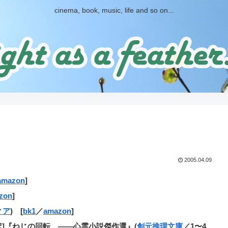
cinema, book, music, life and so on...
2005.04.09
amazon
]
zon
]
ィア
) [
bk1
／
amazon
]
訳]『ねじの回転 ――心霊小説傑作選』(
創元推理文庫
／1〜4、