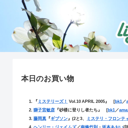
本日のお買い物
『
ミステリーズ！
Vol.10 APRIL 2005』 [
bk1
／
獅子宮敏彦
『砂楼に登りし者たち』 [
bk1
／
ama
藤岡真
『
ギブソン
』(2と3、
ミステリ・フロンテ
ヘンリー・ジェイムズ
／
南條竹則
・
坂本あおい
[