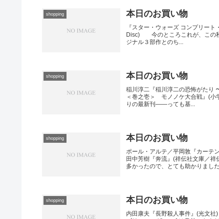
本日のお買い物
shopping
『スター・ウォーズ コンプリート・サ
Disc) 今のところこれが、こ
ジナル３部作とのち...
本日のお買い物
shopping
稲川淳二『稲川淳二の恐怖がたり 〜蠢
＜巻之壱＞ モノノケ大合戦』(小
りの最新刊――っても基...
本日のお買い物
shopping
ポール・アルテ／平岡敦『カーテ
田中芳樹『奔流』(祥伝社文庫／祥
多かったので、とても助かりました。
本日のお買い物
shopping
内田康夫『長野殺人事件』(光文社