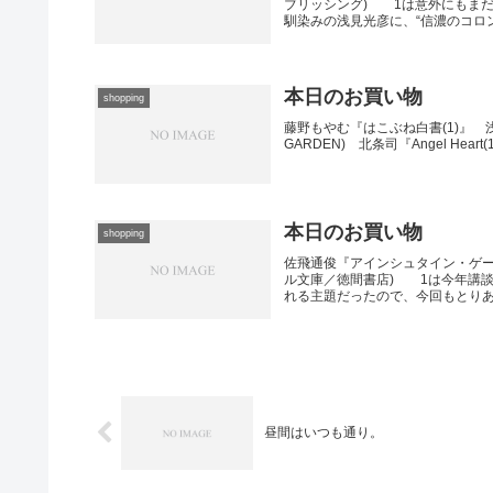
ブリッシング) 1は意外にもま
馴染みの浅見光彦に、“信濃のコロン.
本日のお買い物
shopping
藤野もやむ『はこぶね白書(1)』 浅野
GARDEN) 北条司『Angel Hear
本日のお買い物
shopping
佐飛通俊『アインシュタイン・ゲー
ル文庫／徳間書店) 1は今年講
れる主題だったので、今回もとりあえ
昼間はいつも通り。