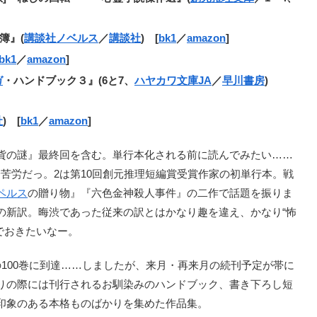
簿』(
講談社ノベルス
／
講談社
) [
bk1
／
amazon
]
bk1
／
amazon
]
ガ
・ハンドブック３』(6と7、
ハヤカワ文庫JA
／
早川書房
)
社
) [
bk1
／
amazon
]
貨の謎』最終回を含む。単行本化される前に読んでみたい……
苦労だっ。2は第10回創元推理短編賞受賞作家の初単行本。戦
ペルス
の贈り物』『六色金神殺人事件』の二作で話題を振りま
の新訳。晦渋であった従来の訳とはかなり趣を違え、かなり“怖
でおきたいなー。
100巻に到達……しましたが、来月・再来月の続刊予定が帯に
りの際には刊行されるお馴染みのハンドブック、書き下ろし短
印象のある本格ものばかりを集めた作品集。