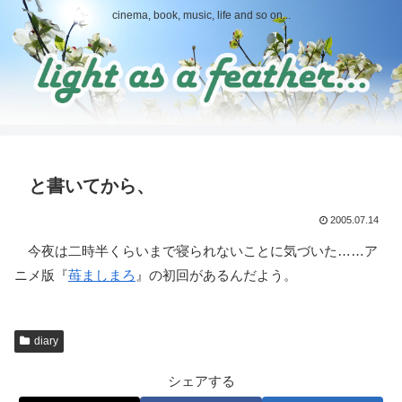
cinema, book, music, life and so on...
と書いてから、
2005.07.14
今夜は二時半くらいまで寝られないことに気づいた……ア
ニメ版『
苺ましまろ
』の初回があるんだよう。
diary
シェアする