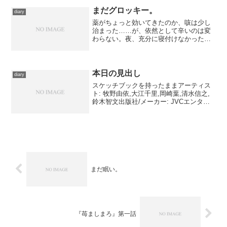
を含むブログ (44件...
まだグロッキー。
diary
薬がちょっと効いてきたのか、咳は少し
治まった……が、依然として辛いのは変
わらない。夜、充分に寝付けなかったぶ
んは、昼寝で多少取り戻せるくらいには
咳が出なくなりましたが、疲労感が強く
動く気が全くしない。 というわけでき
ょうも特に更新はありませ...
本日の見出し
diary
スケッチブックを持ったままアーティス
ト: 牧野由依,大江千里,岡崎葉,清水信之,
鈴木智文出版社/メーカー: JVCエンタテ
インメント発売日: 2007/10/24メディア:
CD購入: 1人 クリック: 15回この商品を含
むブログ (73件...
まだ眠い。
『苺ましまろ』第一話