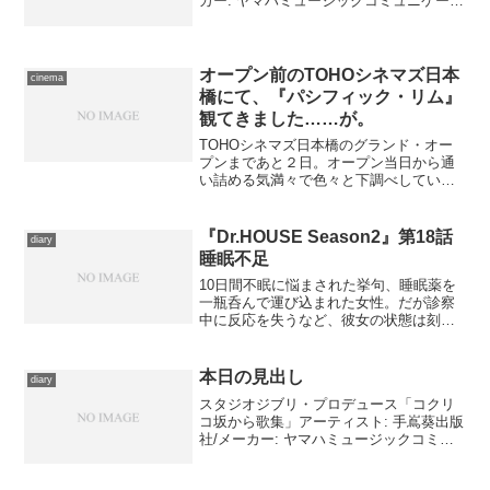
カー: ヤマハミュージックコミュニケーシ
ョンズ発売日: 2008/10/01メディア: CD購
入: 1人 クリック: 4回この商品を含むブロ
グ (20件) を見...
オープン前のTOHOシネマズ日本
cinema
橋にて、『パシフィック・リム』
観てきました……が。
TOHOシネマズ日本橋のグランド・オー
プンまであと２日。オープン当日から通
い詰める気満々で色々と下調べしていま
したが、ドリパスにて『パシフィック・
リム』の特別上映がオープンに先駆けて
行われるのを知り、確保のうえ、夕方か
『Dr.HOUSE Season2』第18話
diary
ら現地に馳せ参じました...
睡眠不足
10日間不眠に悩まされた挙句、睡眠薬を
一瓶呑んで運び込まれた女性。だが診察
中に反応を失うなど、彼女の状態は刻一
刻と悪化していく。そんな中、キャメロ
ン医師がフォアマン医師に論文のテーマ
を借用されたことに立腹、ふたりの関係
本日の見出し
diary
も悪化の一途を辿り、治...
スタジオジブリ・プロデュース「コクリ
コ坂から歌集」アーティスト: 手嶌葵出版
社/メーカー: ヤマハミュージックコミュ
ニケーションズ発売日: 2011/07/06メディ
ア: CD購入: 4人 クリック: 168回この商品