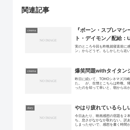
関連記事
『ボーン・スプレマシ
cinema
ト・デイモン／配給：UIP
実のところ今回も昨晩就寝直前に
ン」からどうぞ。もしかしたら近
爆笑問題withタイタン
cinema
昨日に続いて、TOHOシネマズ川崎
た。 が、生憎とこちらは昨晩、
ったのを却って幸いと、朝から出か.
やはり疲れているらし
diary
今日あたり、映画感想の宿題を２
ち、怠さがなかなか取れない。訳
しまったせいで、感想を書く時間がな