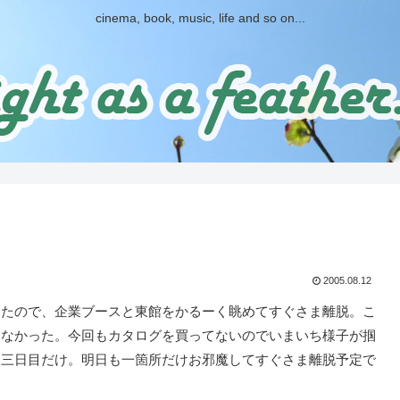
cinema, book, music, life and so on...
2005.08.12
ったので、企業ブースと東館をかるーく眺めてすぐさま離脱。こ
らなかった。今回もカタログを買ってないのでいまいち様子が掴
は三日目だけ。明日も一箇所だけお邪魔してすぐさま離脱予定で