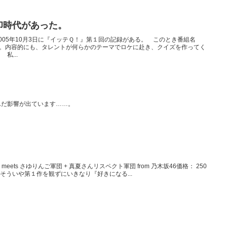
印時代があった。
005年10月3日に『イッテＱ！』第１回の記録がある。 このとき番組名
い。内容的にも、タレントが何らかのテーマでロケに赴き、クイズを作ってく
私...
んだ影響が出ています……。
 meets さゆりんご軍団 + 真夏さんリスペクト軍団 from 乃木坂46価格： 250
2017.1.8 そういや第１作を観ずにいきなり『好きになる...