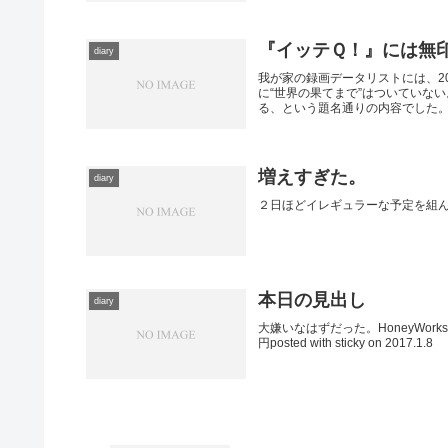
『イッテＱ！』には無
diary
我が家の録画データリストには、2
に“世界の果てまで”はついていな
る、という題名通りの内容でした。 
増えすぎた。
diary
２日ほどイレギュラーな予定を組
本日の見出し
diary
大嫌いなはずだった。HoneyWorks
円posted with sticky on 