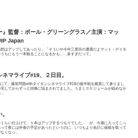
ー』監督：ボール・グリーングラス／主演：マッ
 Japan
感想はアップしてあったり。「そういや今年三度目の遭遇だよマット・デイモ
いうちにもう一本観ることになるかも……多すぎだって。
シネマライブ#19、２日目。
にて、爆笑問題withタイタンシネマライブ#19の後半戦を鑑賞して参りまし
帰宅してからずっと頭痛に悩まされてました。うまくスケジュールが組めなか
..
い。
本くらい仕上げて、１本はアップするつもりでした。 が、今週に入ってこっ
あって夜には外食の予定があったというのに、いつもより余計に仮眠を取って
くなっ...