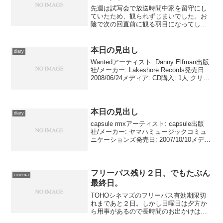
先週は試写会で放送時間中家を留守にし
ていたため、観られずじまいでした。お
陰で次の回直前に観る羽目になってしま
った…… サヤに血を注がれたリクの容
態を観察する“赤い盾”の面々と兄・カイ。
既に食事も睡眠も必要とせず、成長の停
本日の見出し
diary
止したリクは、ハジと...
Wantedアーティスト: Danny Elfman出版
社/メーカー: Lakeshore Records発売日:
2008/06/24メディア: CD購入: 1人 クリッ
ク: 10回この商品を含むブログ (11件) を
見る 映画『ウォンテ...
本日の見出し
diary
capsule rmxアーティスト: capsule出版
社/メーカー: ヤマハミュージックコミュ
ニケーションズ発売日: 2007/10/10メディ
ア: CD購入: 2人 クリック: 61回この商品
を含むブログ (122件) を見る とりあ
え...
フリーパス残り２日、でもたぶん
cinema
最終日。
TOHOシネマズのフリーパス有効期限切
れまであと２日。しかし日曜日は夕方か
ら用事があるので長時間のお出かけは無
理。それ故に、たぶん本日が最後です