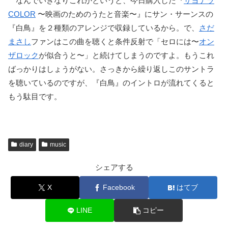
なんでいきなりこれかというと、今日購入した『
サヨナラ
COLOR
〜映画のためのうたと音楽〜』にサン・サーンスの
『白鳥』を２種類のアレンジで収録しているから。で、
さだ
まさし
ファンはこの曲を聴くと条件反射で「セロには〜
オン
ザロック
が似合うと〜」と続けてしまうのですよ。もうこれ
ばっかりはしょうがない。さっきから繰り返しこのサントラ
を聴いているのですが、『白鳥』のイントロが流れてくると
もう駄目です。
diary
music
シェアする
X
Facebook
はてブ
LINE
コピー