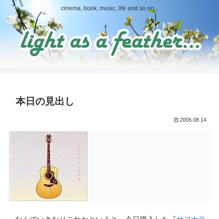
cinema, book, music, life and so on...
本日の見出し
2005.08.14