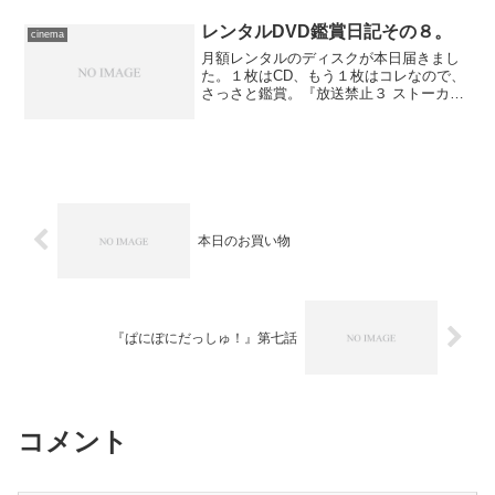
――最終日にも観る方法はありそうです
が、まあそのことは考えず、とりあえず
レンタルDVD鑑賞日記その８。
cinema
今日で締め括り、というつ...
月額レンタルのディスクが本日届きまし
た。１枚はCD、もう１枚はコレなので、
さっさと鑑賞。『放送禁止３ ストーカー
地獄編』(Pony Canyon・発売) シリーズ
３作目の題材はストーカー。前２作と較
べて、登場人物を絞り込み、素材をいっ
そうシ...
本日のお買い物
『ぱにぽにだっしゅ！』第七話
コメント