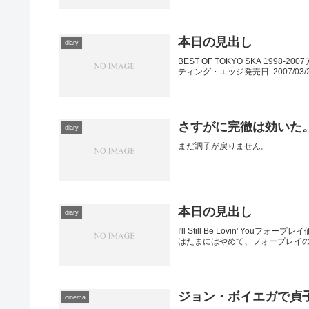
本日の見出し
diary
BEST OF TOKYO SKA 19
ティング・エッジ発売日: 2007/03/
さすがに完徹は効いた
diary
まだ調子が戻りません。
本日の見出し
diary
I'll Still Be Lovin' Youフォー
はたまにはやめて、フォープレイのアルバム『
ジョン・ボイエガで貞
cinema