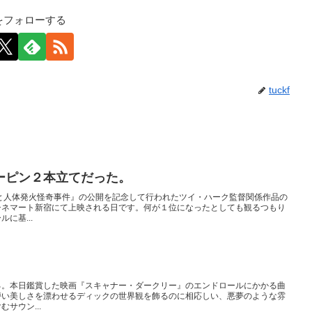
kfをフォローする
tuckf
ーピン２本立てだった。
と人体発火怪奇事件』の公開を記念して行われたツイ・ハーク監督関係作品の
シネマート新宿にて上映される日です。何が１位になったとしても観るつもり
に基...
る。本日鑑賞した映画『スキャナー・ダークリー』のエンドロールにかかる曲
儚い美しさを漂わせるディックの世界観を飾るのに相応しい、悪夢のような雰
サウン...