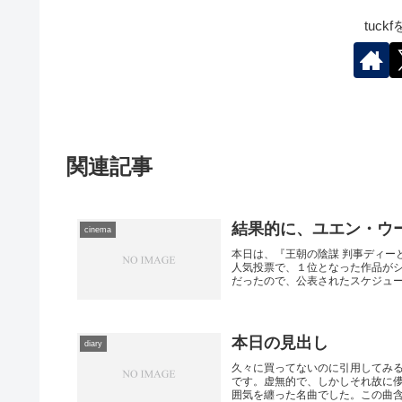
tuc
関連記事
結果的に、ユエン・ウ
cinema
本日は、『王朝の陰謀 判事ディー
人気投票で、１位となった作品が
だったので、公表されたスケジュール
本日の見出し
diary
久々に買ってないのに引用してみ
です。虚無的で、しかしそれ故に
囲気を纏った名曲でした。この曲含む