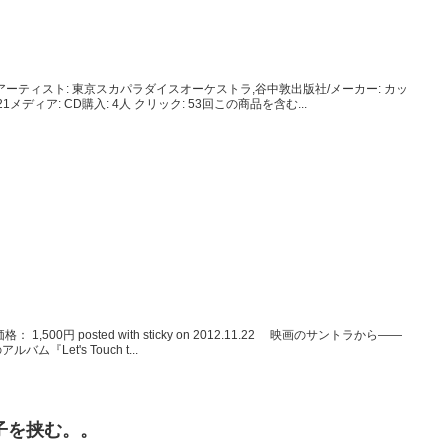
98-2007アーティスト: 東京スカパラダイスオーケストラ,谷中敦出版社/メーカー: カッ
21メディア: CD購入: 4人 クリック: 53回この商品を含む...
。
プレイ価格： 1,500円 posted with sticky on 2012.11.22 映画のサントラから――
Let's Touch t...
子を挟む。。