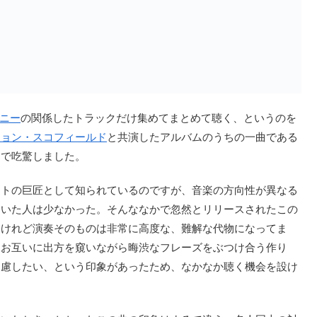
ニー
の関係したトラックだけ集めてまとめて聴く、というのを
ジョン・スコフィールド
と共演したアルバムのうちの一曲である
曲で吃驚しました。
トの巨匠として知られているのですが、音楽の方向性が異なる
ていた人は少なかった。そんななかで忽然とリリースされたこの
、けれど演奏そのものは非常に高度な、難解な代物になってま
はお互いに出方を窺いながら晦渋なフレーズをぶつけ合う作り
遠慮したい、という印象があったため、なかなか聴く機会を設け