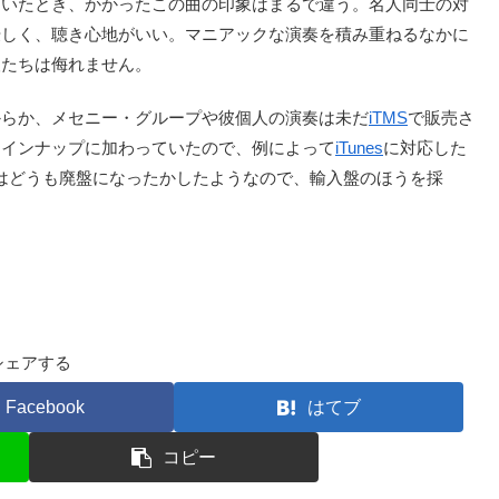
いたとき、かかったこの曲の印象はまるで違う。名人同士の対
優しく、聴き心地がいい。マニアックな演奏を積み重ねるなかに
人たちは侮れません。
らか、メセニー・グループや彼個人の演奏は未だ
iTMS
で販売さ
ラインナップに加わっていたので、例によって
iTunes
に対応した
はどうも廃盤になったかしたようなので、輸入盤のほうを採
シェアする
Facebook
はてブ
コピー