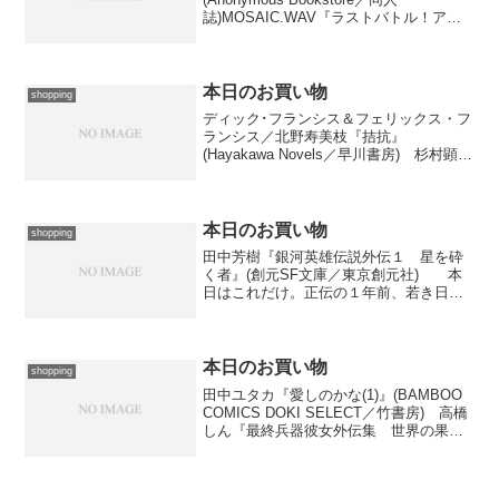
誌)MOSAIC.WAV『ラストバトル！アキ
バトラー“μ”』(Sham. Studio.／CD)『パイ
レーツ・オブ・カリビアン／ワールド・
エンド ［2-disc...
本日のお買い物
shopping
ディック･フランシス＆フェリックス・フ
ランシス／北野寿美枝『拮抗』
(Hayakawa Novels／早川書房) 杉村顕道
『杉村顕道怪談全集 彩雨亭鬼談』(荒蝦
夷) 京極夏彦『数えずの井戸』(中央公論
新社) 山口芳宏『学園島の殺人』(講談社
ノ...
本日のお買い物
shopping
田中芳樹『銀河英雄伝説外伝１ 星を砕
く者』(創元SF文庫／東京創元社) 本
日はこれだけ。正伝の１年前、若き日の
ラインハルトを描いた長篇です。
本日のお買い物
shopping
田中ユタカ『愛しのかな(1)』(BAMBOO
COMICS DOKI SELECT／竹書房) 高橋
しん『最終兵器彼女外伝集 世界の果て
には君と二人で』(BIG SPIRITS COMICS
／小学館) あさりよしとお『るくるく
(6)』(アフタ...