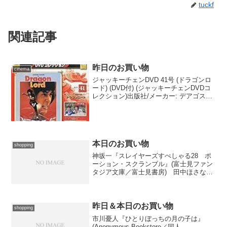
tuckf
関連記事
昨日のお買い物
cinema
ジャッキーチェンDVD 41号 (ドラゴンロ
ード) (DVD付) (ジャッキーチェンDVDコ
レクション)出版社/メーカー: デアゴステ
ィーニ・ジャパン発売日: 2015/09/15メデ
ィア: 雑誌この商品を含むブログを見る
届いたのは昨日で...
本日のお買い物
shopping
神坂一『スレイヤーズすぺしゃる28 ポ
ーション・スクランブル』(富士見ファン
タジア文庫／富士見書房) 田中ほさな
『乱飛乱外(2)』(シリウスKC／講談社)
楠桂『ガールズザウルスＤＸ(6)』
(SUNDAY GX COMICS) 鈴木央『ブリ...
昨日＆本日のお買い物
shopping
市川憂人『ひとりぼっちの月の子は』
(Anonymous Bookstore／同人