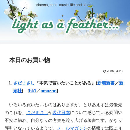
cinema, book, music, life and so on...
本日のお買い物
2006.04.23
さだまさし
『本気で言いたいことがある』(
新潮新書
／
新
潮社
) [
bk1
／
amazon
]
いろいろ買いたいものはありますが、とりあえずは最優先
のこれを。
さだまさし
が
現代日本
について感じている疑問や
不安に触れ、自分なりの考察を繰り広げる著書です。かなり
評判となっているようで、
メールマガジン
の情報では既に４